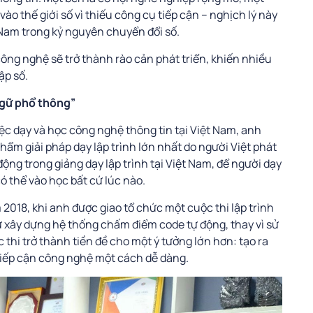
ào thế giới số vì thiếu công cụ tiếp cận – nghịch lý này
 Nam trong kỷ nguyên chuyển đổi số.
ng nghệ sẽ trở thành rào cản phát triển, khiến nhiều
ập số.
ngữ phổ thông”
iệc dạy và học công nghệ thông tin tại Việt Nam, anh
phẩm giải pháp dạy lập trình lớn nhất do người Việt phát
động trong giảng dạy lập trình tại Việt Nam, để người dạy
ó thể vào học bất cứ lúc nào.
2018, khi anh được giao tổ chức một cuộc thi lập trình
ự xây dựng hệ thống chấm điểm code tự động, thay vì sử
hi trở thành tiền đề cho một ý tưởng lớn hơn: tạo ra
 tiếp cận công nghệ một cách dễ dàng.