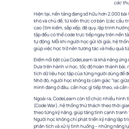
các th
Hiện tại, nền tảng đang sở hữu hơn 2.000 bài 
khó và chủ đề, từ kiến thức cơ bản (các cấu t
cao (tìm kiếm, sắp xếp, đệ quy, lập trình hướ
tập đều có thể code trực tiếp ngay trên nền t
tự động. Mỗi khi người học gửi lời giải, hệ thố
giúp việc học trở nên tương tác và hiệu quả tứ
Điểm nổi bật của CodeLearn là khả năng ứng 
Dựa trên hành vi học, tốc độ hoàn thành bài, 
tích dữ liệu học tập của từng người dùng để đề
Nhờ đó, người học không bị cảm giác “lạc giữa
mình đang ở đâu, cần học gì tiếp theo, và cần c
Ngoài ra, CodeLearn còn tổ chức nhiều hình t
(Code War), hệ thống thử thách theo thời gia
theo từng kỹ năng, giúp tăng tính cạnh tranh 
Người học không chỉ phát triển kỹ năng lập t
phân tích và xử lý tình huống – những năng lự