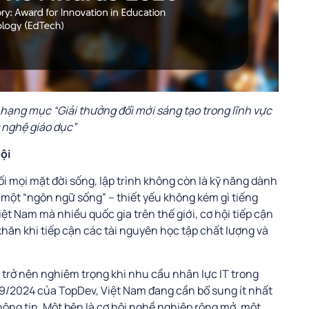
hạng mục “Giải thưởng đổi mới sáng tạo trong lĩnh vực
 nghệ giáo dục”
ội
ối mọi mặt đời sống, lập trình không còn là kỹ năng dành
một “ngôn ngữ sống” – thiết yếu không kém gì tiếng
t Nam mà nhiều quốc gia trên thế giới, cơ hội tiếp cận
khăn khi tiếp cận các tài nguyên học tập chất lượng và
 trở nên nghiêm trọng khi nhu cầu nhân lực IT trong
09/2024 của TopDev, Việt Nam đang cần bổ sung ít nhất
ông tin. Một bên là cơ hội nghề nghiệp rộng mở, một