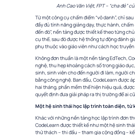
Anh Cao Văn Việt, FPT – “cha đẻ” củ
Từ một công cụ chấm điểm “vô danh”, chỉ sau 
đầy đủ tính năng giảng dạy, thực hành, chấm đ
đến đó”, nền tảng được thiết kế theo từng chủ
cụ thể, sau đó được hệ thống tự động đánh giá
phụ thuộc vào giáo viên như cách học truyền t
Không đơn thuần là một nền tảng EdTech, Co
nghệ, thu hẹp khoảng cách số trong giáo dục, 
sinh, sinh viên cho đến người đi làm, người c
bằng công nghệ. Ban đầu, CodeLearn được áp 
hai tháng, phần mềm thể hiện hiệu quả, được
quyết định đưa giải pháp ra thị trường để ai c
Một hệ sinh thái học lập trình toàn diện, từ
Khác với những nền tảng học lập trình đơn thu
CodeLearn được thiết kế như một hệ sinh thái 
thử thách – thi đấu – tham gia cộng đồng – k