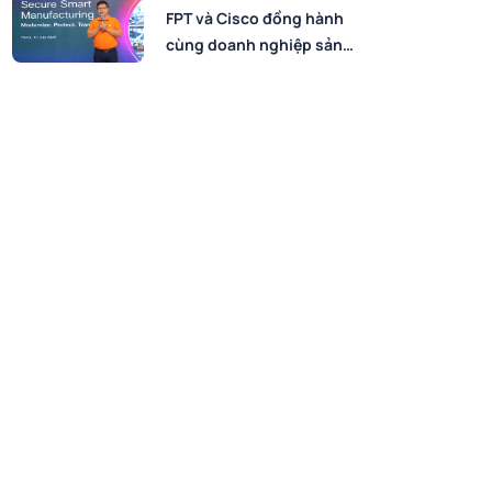
FPT và Cisco đồng hành
cùng doanh nghiệp sản
xuất chuyển đổi số an
toàn, bứt phá hiệu suất
trong kỷ nguyên AI