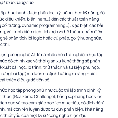
uật toán nâng cao
tập thực hành được phân loại kỹ lưỡng theo kỹ năng, độ
rúc điều khiển, biến, hàm…) đến các thuật toán nâng
ng đối tượng, dynamic programming…). Đặc biệt, các bài
ảng, với trình biên dịch tích hợp và hệ thống chấm điểm
ng sẽ phân tích lỗi logic hoặc cú pháp, gợi ý hướng sửa,
c thì.
dụng công nghệ AI để cá nhân hóa trải nghiệm học tập.
mức độ chính xác và thời gian xử lý, hệ thống sẽ phân
 xuất bài học, lộ trình, thử thách và sự kiện phù hợp.
 rừng bài tập”, mà luôn có định hướng rõ ràng – biết
ải thiện điều gì để tiến bộ.
hức học tập phong phú như cuộc thi lập trình định kỳ
n thực (Real-time Challenge), bảng xếp hạng học viên
tích cực và tạo cảm giác học “có mục tiêu, có đích đến”.
rình, mà còn rèn luyện được tư duy phản biện, khả năng
c thiết yếu của một kỹ sư công nghệ hiện đại.