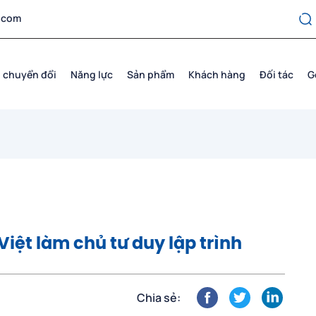
.com
 chuyển đổi
Năng lực
Sản phẩm
Khách hàng
Đối tác
G
iệt làm chủ tư duy lập trình
Chia sẻ: