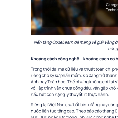
Nền tảng CodeLearn đã mang về giải Vàng ở 
công
Khoảng cách công nghệ – khoảng cách cơ h
Trong thời đại mà dữ liệu và thuật toán chi ph
riêng cho kỹ sư phần mềm. Đó đang trở thành 
Anh hay Toán học. Thế nhưng không chỉ tại Việ
với lập trình vẫn chưa đồng đều, vẫn gặp khó 
hầu hết còn nặng lý thuyết, ít thực hành.
Riêng tại Việt Nam, sự bất bình đẳng này càng
nước liên tục tăng cao. Theo báo cáo tháng 
500.000 nhân lực trong lĩnh vực công nghệ th