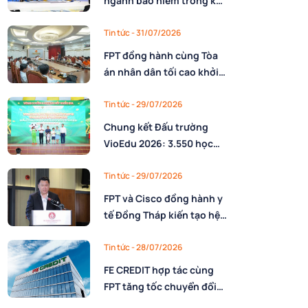
ngành bảo hiểm trong kỷ
nguyên AI: Làm chủ công
nghệ và xây dựng lực
Tin tức
- 31/07/2026
lượng lao động AI
FPT đồng hành cùng Tòa
án nhân dân tối cao khởi
động triển khai nền tảng
số quản trị, phân giao
Tin tức
- 29/07/2026
nhiệm vụ và đánh giá cán
Chung kết Đấu trường
bộ
VioEdu 2026: 3.550 học
sinh tranh tài tại 3 miền
Tin tức
- 29/07/2026
FPT và Cisco đồng hành y
tế Đồng Tháp kiến tạo hệ
sinh thái thông minh trên
nền tảng AI
Tin tức
- 28/07/2026
FE CREDIT hợp tác cùng
FPT tăng tốc chuyển đổi
số trong quản trị nguồn