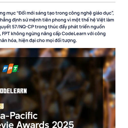
ạng mục “Đổi mới sáng tạo trong công nghệ giáo dục”,
khẳng định sứ mệnh tiên phong vì một thế hệ Việt làm
 quyết 57/NQ-CP trong thúc đẩy phát triển nguồn
ạo, FPT không ngừng nâng cấp CodeLearn với công
hân hóa, hiện đại cho mọi đối tượng.