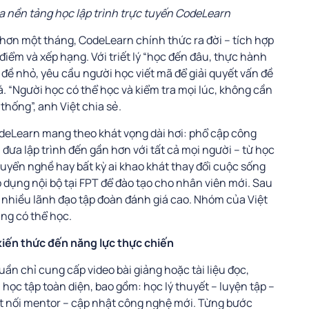
a nền tảng học lập trình trực tuyến CodeLearn
hơn một tháng, CodeLearn chính thức ra đời – tích hợp
iểm và xếp hạng. Với triết lý “học đến đâu, thực hành
 đề nhỏ, yêu cầu người học viết mã để giải quyết vấn đề
. “Người học có thể học và kiểm tra mọi lúc, không cần
hống”, anh Việt chia sẻ.
deLearn mang theo khát vọng dài hơi: phổ cập công
đưa lập trình đến gần hơn với tất cả mọi người – từ học
huyển nghề hay bất kỳ ai khao khát thay đổi cuộc sống
dụng nội bộ tại FPT để đào tạo cho nhân viên mới. Sau
 nhiều lãnh đạo tập đoàn đánh giá cao. Nhóm của Việt
ũng có thể học.
 kiến thức đến năng lực thực chiến
ần chỉ cung cấp video bài giảng hoặc tài liệu đọc,
học tập toàn diện, bao gồm: học lý thuyết – luyện tập –
ết nối mentor – cập nhật công nghệ mới. Từng bước