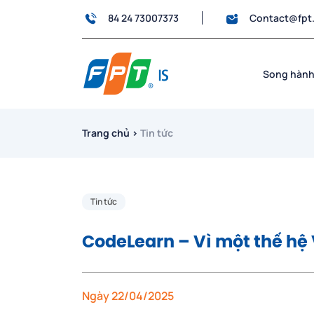
84 24 73007373
Contact@fpt
Song hành
Trang chủ
›
Tin tức
Tin tức
CodeLearn – Vì một thế hệ V
Ngày 22/04/2025