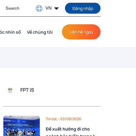
VN
Đăng nhập
Liên hệ ngay
óc nhìn số
Về chúng tôi
FPT IS
Tin tức
- 03/08/2026
Đề xuất hướng đi cho