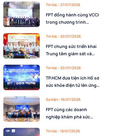
nhân lực
Tin tức
- 27/07/2026
FPT đồng hành cùng VCCI
trong chương trình
10.000 CEO Việt Nam kỷ
nguyên mới
Tin tức
- 20/07/2026
FPT chung sức triển khai
Trung tâm giám sát và
điều hành Dự trữ quốc gia
cho Cục Dự trữ Nhà nước,
Tin tức
- 20/07/2026
Bộ Tài chính
TP.HCM đưa tiện ích Hồ sơ
sức khỏe điện tử lên ứng
dụng Công dân số với sự
đồng hành triển khai của
Sự kiện
- 16/07/2026
FPT
FPT cùng các doanh
nghiệp khám phá sức
mạnh AI nâng cao năng
lực vận hành
Tin tức
- 16/07/2026