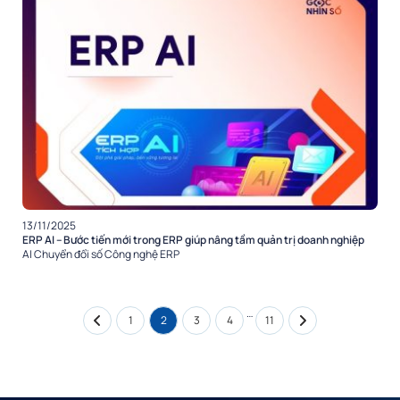
13/11/2025
ERP AI – Bước tiến mới trong ERP giúp nâng tầm quản trị doanh nghiệp
AI
Chuyển đổi số
Công nghệ
ERP
…
1
2
3
4
11