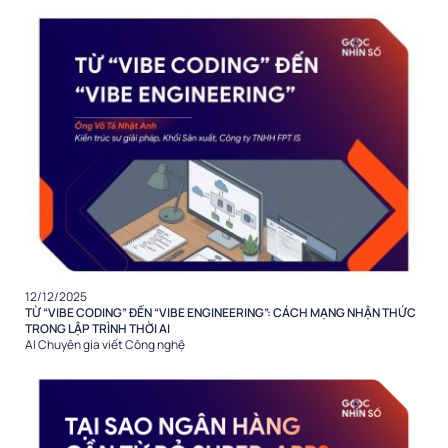
12/12/2025
TỪ “VIBE CODING” ĐẾN “VIBE ENGINEERING”: CÁCH MẠNG NHẬN THỨC
TRONG LẬP TRÌNH THỜI AI
AI
Chuyên gia viết
Công nghệ