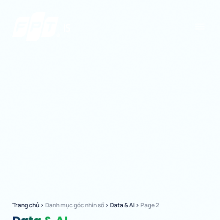
Trang chủ
›
Danh mục góc nhìn số
›
Data & AI
›
Page 2