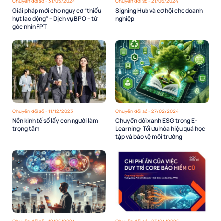
Chuyển đổi số - 31/05/2024
Chuyển đổi số - 21/06/2024
Giải pháp mới cho nguy cơ “thiếu
Signing Hub và cơ hội cho doanh
hụt lao động” – Dịch vụ BPO – từ
nghiệp
góc nhìn FPT
Chuyển đổi số - 11/12/2023
Chuyển đổi số - 27/02/2024
Nền kinh tế số lấy con người làm
Chuyển đổi xanh ESG trong E-
trọng tâm
Learning: Tối ưu hóa hiệu quả học
tập và bảo vệ môi trường
Chuyển đổi số - 12/06/2024
Chuyển đổi số - 03/04/2026