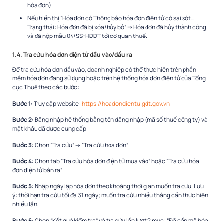
hóa đơn).
Nếu hiển thị “Hóa đơn có Thông báo hóa đơn điện tử có sai sót…
Trạng thái: Hóa đơn đã bị xóa/hủy bỏ” ⇒ Hóa đơn đã hủy thành công
và đã nộp mẫu 04/SS-HĐĐT tới cơ quan thuế.
1.4. Tra cứu hóa đơn điện tử đầu vào/đầu ra
Để tra cứu hóa đơn đầu vào, doanh nghiệp có thể thực hiện trên phần
mềm hóa đơn đang sử dụng hoặc trên hệ thống hóa đơn điện tử của Tổng
cục Thuế theo các bước:
Bước 1:
Truy cập website:
https://hoadondientu.gdt.gov.vn
Bước 2:
Đăng nhập hệ thống bằng tên đăng nhập (mã số thuế công ty) và
mật khẩu đã được cung cấp
Bước 3:
Chọn “Tra cứu” → “Tra cứu hóa đơn”.
Bước 4:
Chọn tab “Tra cứu hóa đơn điện tử mua vào” hoặc “Tra cứu hóa
đơn điện tử bán ra”.
Bước 5:
Nhập ngày lập hóa đơn theo khoảng thời gian muốn tra cứu. Lưu
ý: thời hạn tra cứu tối đa 31 ngày; muốn tra cứu nhiều tháng cần thực hiện
nhiều lần.
Bước 6:
Chọn “Kết quả kiểm tra” và tra cứu lần lượt 2 mục: “Đã cấp mã hóa