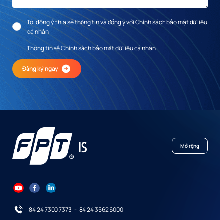
Tôi đồng ý chia sẻ thông tin và đồng ý với Chính sách bảo mật dữ liệu
cá nhân
Thông tin về Chính sách bảo mật dữ liệu cá nhân
Đăng ký ngay
Mở rộng
84 24 7300 7373
-
84 24 3562 6000