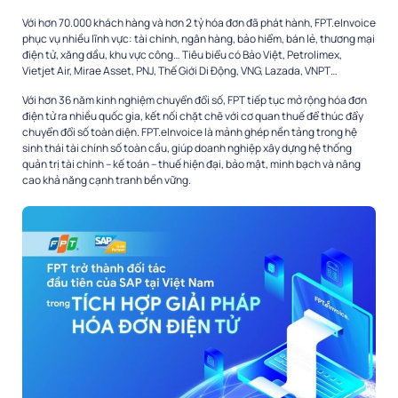
Với hơn 70.000 khách hàng và hơn 2 tỷ hóa đơn đã phát hành, FPT.eInvoice
phục vụ nhiều lĩnh vực: tài chính, ngân hàng, bảo hiểm, bán lẻ, thương mại
điện tử, xăng dầu, khu vực công… Tiêu biểu có Bảo Việt, Petrolimex,
Vietjet Air, Mirae Asset, PNJ, Thế Giới Di Động, VNG, Lazada, VNPT…
Với hơn 36 năm kinh nghiệm chuyển đổi số, FPT tiếp tục mở rộng hóa đơn
điện tử ra nhiều quốc gia, kết nối chặt chẽ với cơ quan thuế để thúc đẩy
chuyển đổi số toàn diện. FPT.eInvoice là mảnh ghép nền tảng trong hệ
sinh thái tài chính số toàn cầu, giúp doanh nghiệp xây dựng hệ thống
quản trị tài chính – kế toán – thuế hiện đại, bảo mật, minh bạch và nâng
cao khả năng cạnh tranh bền vững.