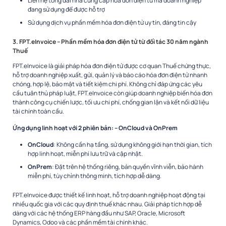
Liên hệ tổng đài nhà cung cấp hóa đơn điện tử mà doanh nghiệp
đang sử dụng để được hỗ trợ
Sử dụng dịch vụ phần mềm hóa đơn điện tử uy tín, đáng tin cậy
3. FPT.eInvoice – Phần mềm hóa đơn điện tử từ đối tác 30 năm ngành
Thuế
FPT.eInvoice là giải pháp hóa đơn điện tử được cơ quan Thuế chứng thực,
hỗ trợ doanh nghiệp xuất, gửi, quản lý và báo cáo hóa đơn điện tử nhanh
chóng, hợp lệ, bảo mật và tiết kiệm chi phí. Không chỉ đáp ứng các yêu
cầu tuân thủ pháp luật, FPT.eInvoice còn giúp doanh nghiệp biến hóa đơn
thành công cụ chiến lược, tối ưu chi phí, chống gian lận và kết nối dữ liệu
tài chính toàn cầu.
Ứng dụng linh hoạt với 2 phiên bản: – OnCloud và OnPrem
OnCloud
: Không cần hạ tầng, sử dụng không giới hạn thời gian, tích
hợp linh hoạt, miễn phí lưu trữ và cập nhật.
OnPrem
: Đặt trên hệ thống riêng, bản quyền vĩnh viễn, bảo hành
miễn phí, tùy chỉnh thông minh, tích hợp dễ dàng.
FPT.eInvoice được thiết kế linh hoạt, hỗ trợ doanh nghiệp hoạt động tại
nhiều quốc gia với các quy định thuế khác nhau. Giải pháp tích hợp dễ
dàng với các hệ thống ERP hàng đầu như SAP, Oracle, Microsoft
Dynamics, Odoo và các phần mềm tài chính khác.