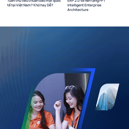
Tuân thủ tiêu chuẩn bảo mật quốc
ERP 2.0 và nền tảng FPT
tế tại Việt Nam? Khó hay Dễ?
Intelligent Enterprise
Architecture