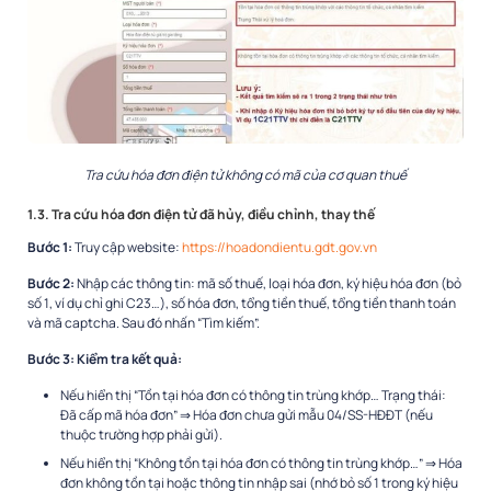
Tra cứu hóa đơn điện tử không có mã của cơ quan thuế
1.3. Tra cứu hóa đơn điện tử đã hủy, điều chỉnh, thay thế
Bước 1:
Truy cập website:
https://hoadondientu.gdt.gov.vn
Bước 2:
Nhập các thông tin: mã số thuế, loại hóa đơn, ký hiệu hóa đơn (bỏ
số 1, ví dụ chỉ ghi C23…), số hóa đơn, tổng tiền thuế, tổng tiền thanh toán
và mã captcha. Sau đó nhấn “Tìm kiếm”.
Bước 3: Kiểm tra kết quả:
Nếu hiển thị “Tồn tại hóa đơn có thông tin trùng khớp… Trạng thái:
Đã cấp mã hóa đơn” ⇒ Hóa đơn chưa gửi mẫu 04/SS-HĐĐT (nếu
thuộc trường hợp phải gửi).
Nếu hiển thị “Không tồn tại hóa đơn có thông tin trùng khớp…” ⇒ Hóa
đơn không tồn tại hoặc thông tin nhập sai (nhớ bỏ số 1 trong ký hiệu