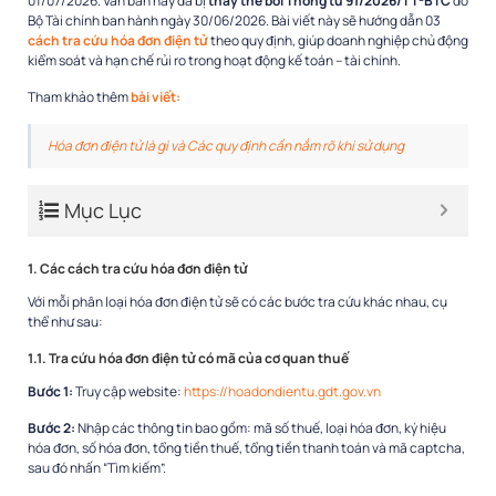
01/07/2026. Văn bản này đã bị
thay thế bởi Thông tư 91/2026/TT-BTC
do
Bộ Tài chính ban hành ngày 30/06/2026. Bài viết này sẽ hướng dẫn 03
cách tra cứu hóa đơn điện tử
theo quy định, giúp doanh nghiệp chủ động
kiểm soát và hạn chế rủi ro trong hoạt động kế toán – tài chính.
Tham khảo thêm
bài viết:
Hóa đơn điện tử là gì và Các quy định cần nắm rõ khi sử dụng
Mục Lục
1. Các cách tra cứu hóa đơn điện tử
Với mỗi phân loại hóa đơn điện tử sẽ có các bước tra cứu khác nhau, cụ
thể như sau:
1.1. Tra cứu hóa đơn điện tử có mã của cơ quan thuế
Bước 1:
Truy cập website:
https://hoadondientu.gdt.gov.vn
Bước 2:
Nhập các thông tin bao gồm: mã số thuế, loại hóa đơn, ký hiệu
hóa đơn, số hóa đơn, tổng tiền thuế, tổng tiền thanh toán và mã captcha,
sau đó nhấn “Tìm kiếm”.