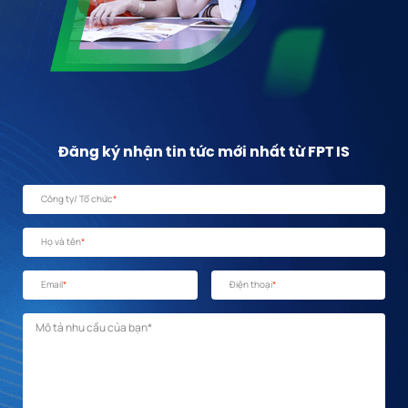
Đăng ký nhận tin tức mới nhất từ FPT IS
Công ty/ Tổ chức
*
Họ và tên
*
Email
*
Điện thoại
*
Mô tả nhu cầu
*