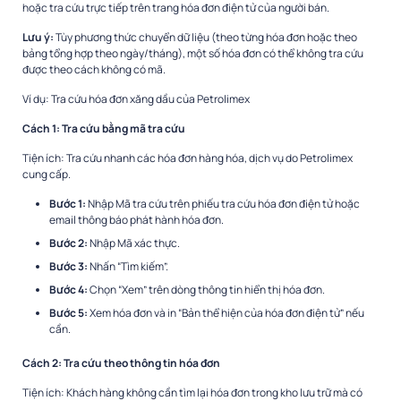
hoặc tra cứu trực tiếp trên trang hóa đơn điện tử của người bán.
Lưu ý:
Tùy phương thức chuyển dữ liệu (theo từng hóa đơn hoặc theo
bảng tổng hợp theo ngày/tháng), một số hóa đơn có thể không tra cứu
được theo cách không có mã.
Ví dụ: Tra cứu hóa đơn xăng dầu của Petrolimex
Cách 1: Tra cứu bằng mã tra cứu
Tiện ích: Tra cứu nhanh các hóa đơn hàng hóa, dịch vụ do Petrolimex
cung cấp.
Bước 1:
Nhập Mã tra cứu trên phiếu tra cứu hóa đơn điện tử hoặc
email thông báo phát hành hóa đơn.
Bước 2:
Nhập Mã xác thực.
Bước 3:
Nhấn “Tìm kiếm”.
Bước 4:
Chọn “Xem” trên dòng thông tin hiển thị hóa đơn.
Bước 5:
Xem hóa đơn và in “Bản thể hiện của hóa đơn điện tử” nếu
cần.
Cách 2: Tra cứu theo thông tin hóa đơn
Tiện ích: Khách hàng không cần tìm lại hóa đơn trong kho lưu trữ mà có