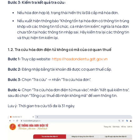
Bước 3: Kiểm tra kết quả tra cứu:
Nếu hóa đơn hợp lệ, trạng thái hiển thị là Đã cấp mã hóa đơn.
Nếu xuất hiện thông báo “Không tồn tại hóa đơn có thông tin trùng
khớp với các thông tin tổ chức, cá nhân tìm kiếm”, nghĩa là hóa đơn
chưa tồn tại hoặc thông tin nhập sai. Hãy kiểm tra lại các thông tin
và thực hiện tìm kiếm lại.
1.2. Tra cứu hóa đơn điện tử không có mã của cơ quan thuế
Bước 1:
Truy cập website:
https://hoadondientu.gdt.gov.vn
Bước 2:
Đăng nhập bằng tài khoản đã được cơ quan thuế cấp.
Bước 3:
Chọn “Tra cứu” → nhấn “Tra cứu hóa đơn”.
Bước 4:
Chọn “Tra cứu hóa đơn điện tử mua vào”, nhấn “Kết quả kiểm tra”,
sau đó chọn “Tổng cục thuế đã nhận không mã” để xem thông tin.
Lưu ý: Thời gian tra cứu tối đa là 31 ngày.