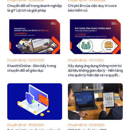
Chuyển đổi số trong doanh nghiệp
Chi phí ẩn của việc duy trì core
là gì? Lợi ích và giải pháp
bảo hiểm cũ
Chuyển đổi số - 02/07/2025
Chuyển đổi số - 12/11/2025
KhaothiOnline – Đòn bẩy trong
Xây dựng ứng dụng thông minh từ
chuyển đổi số giáo dục
dữ liệu không gian địa lý – Nền tảng
cho quản lý hiện đại và ra quyết
định dựa trên dữ liệu
Chuyển đổi số - 18/06/2024
Chuyển đổi số - 21/02/2024