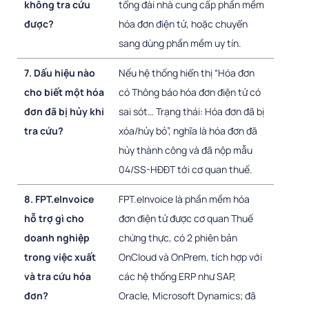
không tra cứu
tổng đài nhà cung cấp phần mềm
được?
hóa đơn điện tử, hoặc chuyển
sang dùng phần mềm uy tín.
7. Dấu hiệu nào
Nếu hệ thống hiển thị “Hóa đơn
cho biết một hóa
có Thông báo hóa đơn điện tử có
đơn đã bị hủy khi
sai sót… Trạng thái: Hóa đơn đã bị
tra cứu?
xóa/hủy bỏ”, nghĩa là hóa đơn đã
hủy thành công và đã nộp mẫu
04/SS-HĐĐT tới cơ quan thuế.
8. FPT.eInvoice
FPT.eInvoice là phần mềm hóa
hỗ trợ gì cho
đơn điện tử được cơ quan Thuế
doanh nghiệp
chứng thực, có 2 phiên bản
trong việc xuất
OnCloud và OnPrem, tích hợp với
và tra cứu hóa
các hệ thống ERP như SAP,
đơn?
Oracle, Microsoft Dynamics; đã