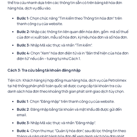
thể tra cứu nhanh dựa trên các thông tin sẵn có trên bảng kê hóa đơn
hàng hóa, dịch vụ đầu vào.
Bước 1:
Chọn chức năng “Tìm kiếm theo Thông tin hóa đơn” trên
thanh công cụ của website.
Bước 2:
Nhập các thông tin liên quan đến hóa đơn, gồm: mã số thuế
của đơn vị xuất bán, mẫu số hóa đơn, ký hiệu hóa đơn và số hóa đơn.
Bước 3:
Nhập Mã xác thực và nhấn “Tìm kiếm”.
Bước 4:
Chọn “Xem” hóa đơn điện tử và in “Bản thể hiện của hóa đơn
điện tử” nếu cần – tương tự như Cách 1.
Cách 3: Tra cứu bằng tài khoản đăng nhập
Tiện ích: Khách hàng ký hợp đồng mua hàng hóa, dịch vụ của Petrolimex
tại hệ thống phân phối toàn quốc sẽ được cung cấp tài khoản tra cứu
danh sách hóa đơn theo khoảng thời gian phát sinh giao dịch tùy chọn.
Bước 1
: Chọn “Đăng nhập” trên thanh công cụ của website.
Bước 2
: Đăng nhập bằng tài khoản và mật khẩu đã được gửi đến
email.
Bước 3:
Nhập Mã xác thực và nhấn “Đăng nhập”.
Bước 4
: Chọn thư mục “Quản lý hóa đơn”, sau đó lọc thông tin theo
tháng và năm phát hành hóa đơn để xem danh sách hóa đơn phát