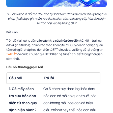
FPT.eInvoice là đối tác đầu tiên tại Việt Nam đạt đủ tiêu chuẩn kỹ thuật và
pháp lý để được ghi nhận vào danh sách các nhà cung cấp hóa đơn điện
tử tích hợp vào hệ thống SAP
Kết luận
Trên đây là hướng dẫn
các cách tra cứu hóa đơn điện tử
, kiểm tra hóa
đơn điện tử hợp lệ, chính xác theo Thông tư 32. Quý doanh nghiệp quan
tâm đến giải pháp hóa đơn điện tử FPT.eInvoice, vui lòng để lại thông tin
TẠI ĐÂY
để được chuyên gia FPT IS liên hệ tư vấn chi tiết trong thời gian
sớm nhất.
Câu hỏi thường gặp (FAQ)
Câu hỏi
Trả lời
1. Có mấy cách
Có 6 cách tùy theo loại hóa đơn:
tra cứu hóa đơn
hóa đơn có mã cơ quan thuế, hóa
điện tử theo quy
đơn không mã, hóa đơn đã hủy/
định hiện hành?
điều chỉnh/thay thế, hóa đơn đầu