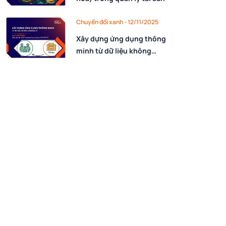
Chuyển đổi xanh - 12/11/2025
Xây dựng ứng dụng thông
minh từ dữ liệu không
gian địa lý – Nền tảng cho
quản lý hiện đại và ra
quyết định dựa trên dữ
liệu