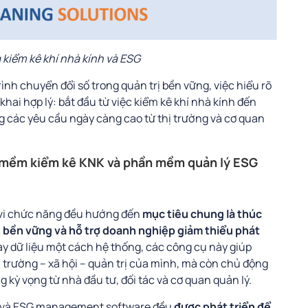
a kiểm kê khí nhà kính và ESG
ình chuyển đổi số trong quản trị bền vững, việc hiểu rõ
 khai hợp lý: bắt đầu từ việc kiểm kê khí nhà kính đến
g các yêu cầu ngày càng cao từ thị trường và cơ quan
n mềm kiểm kê KNK và phần mềm quản lý ESG
 vi chức năng đều hướng đến
mục tiêu chung là thúc
n bền vững và hỗ trợ doanh nghiệp giảm thiểu phát
 bày dữ liệu một cách hệ thống, các công cụ này giúp
 trường – xã hội – quản trị của mình, mà còn chủ động
 kỳ vọng từ nhà đầu tư, đối tác và cơ quan quản lý.
e và ESG management software đều
được phát triển để