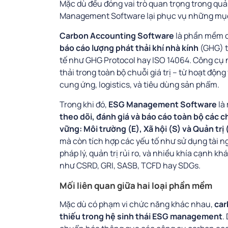
Mặc dù đều đóng vai trò quan trọng trong qu
Management Software lại phục vụ những mục
Carbon Accounting Software
là phần mềm c
báo cáo lượng phát thải khí nhà kính
(GHG) t
tế như GHG Protocol hay ISO 14064. Công cụ 
thải trong toàn bộ chuỗi giá trị – từ hoạt độ
cung ứng, logistics, và tiêu dùng sản phẩm.
Trong khi đó,
ESG Management Software
là
theo dõi, đánh giá và báo cáo toàn bộ các ch
vững: Môi trường (E), Xã hội (S) và Quản trị 
mà còn tích hợp các yếu tố như sử dụng tài n
pháp lý, quản trị rủi ro, và nhiều khía cạnh
như CSRD, GRI, SASB, TCFD hay SDGs.
Mối liên quan giữa hai loại phần mềm
Mặc dù có phạm vi chức năng khác nhau,
car
thiếu trong hệ sinh thái ESG management
.