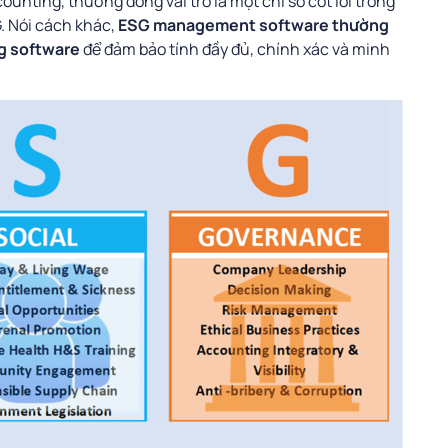
nting, thường đóng vai trò là một chỉ số cốt lõi trong
. Nói cách khác,
ESG management software thường
ng software
để đảm bảo tính đầy đủ, chính xác và minh