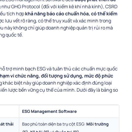
g
như GHG Protocol (đối với kiểm kê khí nhà kính), CSRD
đều tích hợp
khả năng báo cáo chuẩn hóa, có thể kiểm
c lưu vết rõ ràng, có thể truy xuất và xác minh trong
ều này không chỉ giúp doanh nghiệp quản trị rủi ro mà
ờng quốc tế.
hỗ trợ minh bạch ESG và tuân thủ các chuẩn mực quốc
hạm vi chức năng, đối tượng sử dụng, mức độ phức
g khác biệt này giúp doanh nghiệp xác định đúng loại
hiến lược bền vững cụ thể của mình. Dưới đây là bảng so
ESG Management Software
át thải
Bao phủ toàn diện ba trụ cột ESG:
Môi trường