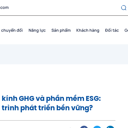
.com
 chuyển đổi
Năng lực
Sản phẩm
Khách hàng
Đối tác
G
 kính GHG và phần mềm ESG:
 trình phát triển bền vững?