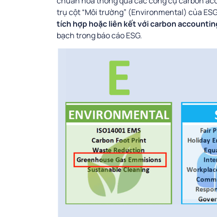
chuẩn hóa thông qua các công cụ carbon accou
trụ cột “Môi trường” (Environmental) của ESG
tích hợp hoặc liên kết với carbon accounti
bạch trong báo cáo ESG.