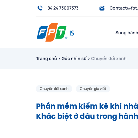
84 24 73007373
Contact@fpt
Song hành
Trang chủ
›
Góc nhìn số
›
Chuyển đổi xanh
Chuyển đổi xanh
Chuyên gia viết
Phần mềm kiểm kê khí nhà
Khác biệt ở đâu trong hành