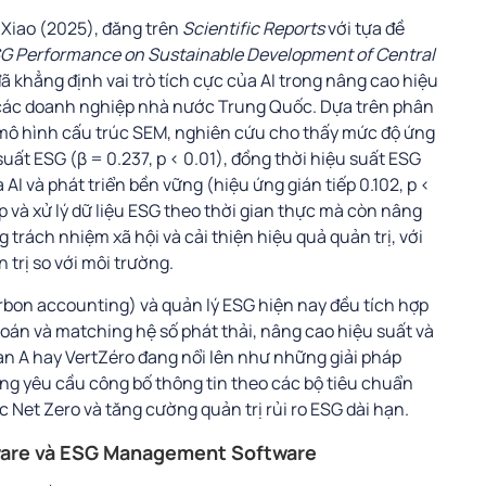
 Xiao (2025), đăng trên
Scientific Reports
với tựa đề
 ESG Performance on Sustainable Development of Central
đã khẳng định vai trò tích cực của AI trong nâng cao hiệu
i các doanh nghiệp nhà nước Trung Quốc. Dựa trên phân
 mô hình cấu trúc SEM, nghiên cứu cho thấy mức độ ứng
uất ESG (β = 0.237, p < 0.01), đồng thời hiệu suất ESG
 AI và phát triển bền vững (hiệu ứng gián tiếp 0.102, p <
p và xử lý dữ liệu ESG theo thời gian thực mà còn nâng
trách nhiệm xã hội và cải thiện hiệu quả quản trị, với
n trị so với môi trường.
rbon accounting) và quản lý ESG hiện nay đều tích hợp
toán và matching hệ số phát thải, nâng cao hiệu suất và
an A hay VertZéro đang nổi lên như những giải pháp
ng yêu cầu công bố thông tin theo các bộ tiêu chuẩn
 Net Zero và tăng cường quản trị rủi ro ESG dài hạn.
ware và ESG Management Software