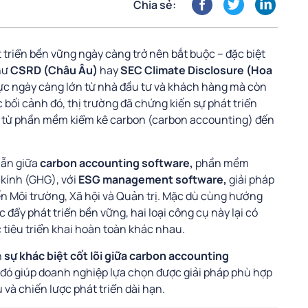
Chia sẻ:
 triển bền vững ngày càng trở nên bắt buộc – đặc biệt
hư
CSRD (Châu Âu)
hay
SEC Climate Disclosure (Hoa
lực ngày càng lớn từ nhà đầu tư và khách hàng mà còn
 bối cảnh đó, thị trường đã chứng kiến sự phát triển
 từ phần mềm kiểm kê carbon (carbon accounting) đến
lẫn giữa
carbon accounting software,
phần mềm
 kính (GHG), với
ESG management software,
giải pháp
ến Môi trường, Xã hội và Quản trị. Mặc dù cùng hướng
đẩy phát triển bền vững, hai loại công cụ này lại có
tiêu triển khai hoàn toàn khác nhau.
h
sự khác biệt cốt lõi giữa carbon accounting
ừ đó giúp doanh nghiệp lựa chọn được giải pháp phù hợp
và chiến lược phát triển dài hạn.