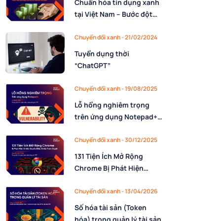
Chuẩn hóa tín dụng xanh
tại Việt Nam – Bước đột
phá từ Quyết định 21
Chuyển đổi xanh - 21/02/2024
Tuyển dụng thời
“ChatGPT”
Chuyển đổi xanh - 19/08/2025
Lỗ hổng nghiêm trọng
trên ứng dụng Notepad+
cho phép kẻ tấn công
chiếm quyền điều khiển
Chuyển đổi xanh - 30/12/2025
131 Tiện Ích Mở Rộng
Chrome Bị Phát Hiện
Chiếm Quyền Điều Khiển
Trình Duyệt
Chuyển đổi xanh - 13/04/2026
Số hóa tài sản (Token
hóa) trong quản lý tài sản