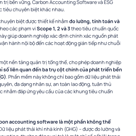
ản trị bền vững, Carbon Accounting Software và ESG
 tiêu chuyên biệt khác nhau.
huyên biệt được thiết kế nhằm
đo lường, tính toán và
heo các phạm vi
Scope 1, 2 và 3
theo tiêu chuẩn quốc
này giúp doanh nghiệp xác định chính xác nguồn phát
ng vận hành nội bộ đến các hoạt động gián tiếp như chuỗi
 một nền tảng quản trị tổng thể, cho phép doanh nghiệp
ỉ số liên quan đến ba trụ cột chính của phát triển bền
(G)
. Phần mềm này không chỉ bao gồm dữ liệu phát thải
guyên, đa dạng nhân sự, an toàn lao động, tuân thủ
 khác nhằm đáp ứng yêu cầu của các khung tiêu chuẩn
bon accounting software là một phần không thể
 Dữ liệu phát thải khí nhà kính (GHG) – được đo lường và