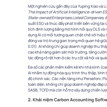
Một nghiên cứu gần đây của Yuping Xiao và Li
The Impact of Artificial Intelligence-driven
State-owned Enterprises Listed Companies
, 
suất ESG và thúc đẩy phát triển bền vững tạ
tích định lượng bằng mô hình hồi quy OLS và
dụng AI có mối tương quan chặt chẽ với hiệu s
đóng vai trò trung gian trong mối quan hệ giữa
0.01). AI không chỉ giúp doanh nghiệp thu thậ
cao khả năng giám sát môi trường, tăng cường 
tác động rõ rệt hơn ở các trụ cột xã hội và quả
Đa số các phần mềm kiểm kê khí nhà kính (ca
AI nhằm tự động hóa quy trình thu thập, tính 
độ chính xác. Các nền tảng như Persefoni, Pl
toàn diện, không chỉ giúp doanh nghiệp đáp ứ
SASB, TCFD mà còn hỗ trợ xây dựng chiến lược
2. Khái niệm Carbon Accounting Soft