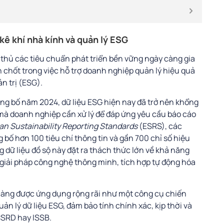
ê khí nhà kính và quản lý ESG
thủ các tiêu chuẩn phát triển bền vững ngày càng gia
 chốt trong việc hỗ trợ doanh nghiệp quản lý hiệu quả
ản trị (ESG).
g bố năm 2024, dữ liệu ESG hiện nay đã trở nên khổng
ệt mà doanh nghiệp cần xử lý để đáp ứng yêu cầu báo cáo
n Sustainability Reporting Standards
(ESRS), các
bố hơn 100 tiêu chí thông tin và gần 700 chỉ số hiệu
g dữ liệu đồ sộ này đặt ra thách thức lớn về khả năng
c giải pháp công nghệ thông minh, tích hợp tự động hóa
y càng được ứng dụng rộng rãi như một công cụ chiến
ản lý dữ liệu ESG, đảm bảo tính chính xác, kịp thời và
CSRD hay ISSB.