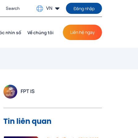
VN
Đăng nhập
Liên hệ ngay
óc nhìn số
Về chúng tôi
FPT IS
Tin liên quan