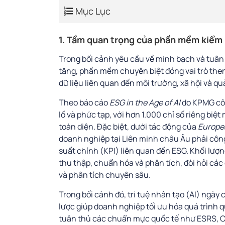
Mục Lục
1. Tầm quan trọng của phần mềm kiểm k
Trong bối cảnh yêu cầu về minh bạch và tuân 
tăng, phần mềm chuyên biệt đóng vai trò then
dữ liệu liên quan đến môi trường, xã hội và qu
Theo báo cáo
ESG in the Age of AI
do KPMG côn
lồ và phức tạp, với hơn 1.000 chỉ số riêng bi
toàn diện. Đặc biệt, dưới tác động của
Europea
doanh nghiệp tại Liên minh châu Âu phải công 
suất chính (KPI) liên quan đến ESG. Khối lượn
thu thập, chuẩn hóa và phân tích, đòi hỏi cá
và phân tích chuyên sâu.
Trong bối cảnh đó, trí tuệ nhân tạo (AI) ngà
lược giúp doanh nghiệp tối ưu hóa quá trình qu
tuân thủ các chuẩn mực quốc tế như ESRS, 