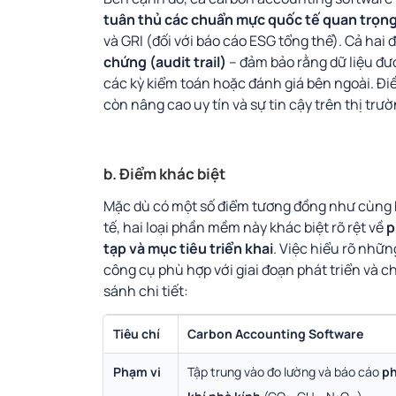
tuân thủ các chuẩn mực quốc tế quan trọn
và GRI (đối với báo cáo ESG tổng thể). Cả hai 
chứng (audit trail)
– đảm bảo rằng dữ liệu đượ
các kỳ kiểm toán hoặc đánh giá bên ngoài. Đi
còn nâng cao uy tín và sự tin cậy trên thị trư
b. Điểm khác biệt
Mặc dù có một số điểm tương đồng như cùng 
tế, hai loại phần mềm này khác biệt rõ rệt về
p
tạp và mục tiêu triển khai
. Việc hiểu rõ nhữn
công cụ phù hợp với giai đoạn phát triển và c
sánh chi tiết:
Tiêu chí
Carbon Accounting Software
Phạm vi
Tập trung vào đo lường và báo cáo
ph