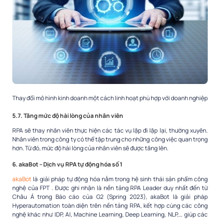
Thay đổi mô hình kinh doanh một cách linh hoạt phù hợp với doanh nghiệp
5.7. Tăng mức độ hài lòng của nhân viên
RPA sẽ thay nhân viên thực hiện các tác vụ lặp đi lặp lại, thường xuyên.
Nhân viên trong công ty có thể tập trung cho những công việc quan trọng
hơn. Từ đó, mức độ hài lòng của nhân viên sẽ được tăng lên.
6. akaBot – Dịch vụ RPA tự động hóa số 1
akaBot
là giải pháp tự động hóa nằm trong hệ sinh thái sản phẩm công
nghệ của FPT . Được ghi nhận là nền tảng RPA Leader duy nhất đến từ
Châu Á trong Báo cáo của G2 (Spring 2023), akaBot là giải pháp
Hyperautomation toàn diện trên nền tảng RPA, kết hợp cùng các công
nghệ khác như IDP, AI, Machine Learning, Deep Learning, NLP,… giúp các