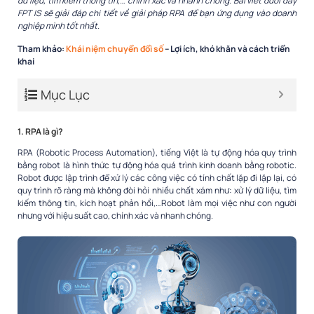
dữ liệu, tìm kiếm thông tin,… chính xác và nhanh chóng. Bài viết dưới đây
FPT IS sẽ giải đáp chi tiết về giải pháp RPA để bạn ứng dụng vào doanh
nghiệp mình tốt nhất.
Tham khảo:
Khái niệm chuyển đổi số
– Lợi ích, khó khăn và cách triển
khai
Mục Lục
1. RPA là gì?
RPA (Robotic Process Automation), tiếng Việt là tự động hóa quy trình
bằng robot là hình thức tự động hóa quá trình kinh doanh bằng robotic.
Robot được lập trình để xử lý các công việc có tính chất lặp đi lặp lại, có
quy trình rõ ràng mà không đòi hỏi nhiều chất xám như: xử lý dữ liệu, tìm
kiếm thông tin, kích hoạt phản hồi,…Robot làm mọi việc như con người
nhưng với hiệu suất cao, chính xác và nhanh chóng.