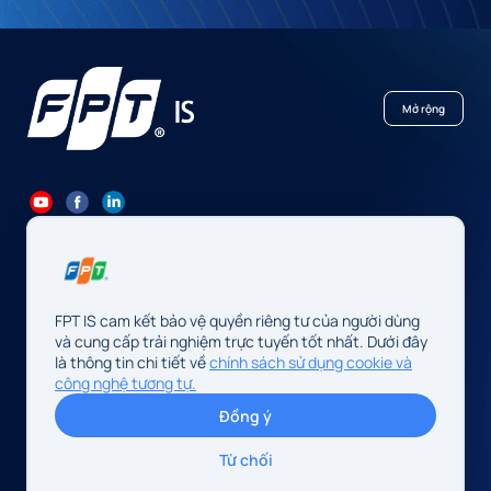
Mở rộng
84 24 7300 7373
-
84 24 3562 6000
Contact@fpt.com
FPT IS cam kết bảo vệ quyền riêng tư của người dùng
Trụ sở: Số 10 phố Phạm Văn Bạch, P. Cầu Giấy, Hà Nội, Việt Nam
và cung cấp trải nghiệm trực tuyến tốt nhất. Dưới đây
là thông tin chi tiết về
chính sách sử dụng cookie và
Cơ quan chủ quản: Công ty TNHH FPT IS
công nghệ tương tự.
Mã số doanh nghiệp: 0104128565 do Sở Tài chính Thành phố Hà
Đồng ý
Nội cấp, đăng ký lần đầu ngày 13/08/2009, sửa đổi lần thứ 34
ngày 14/05/2026.
Từ chối
Địa chỉ: Số 10 phố Phạm Văn Bạch, P. Cầu Giấy, TP. Hà Nội, Việt
Nam