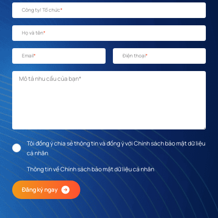
Công ty/ Tổ chức
*
Họ và tên
*
Email
*
Điện thoại
*
Mô tả nhu cầu
*
Tôi đồng ý chia sẻ thông tin và đồng ý với Chính sách bảo mật dữ liệu
cá nhân
Thông tin về Chính sách bảo mật dữ liệu cá nhân
Đăng ký ngay