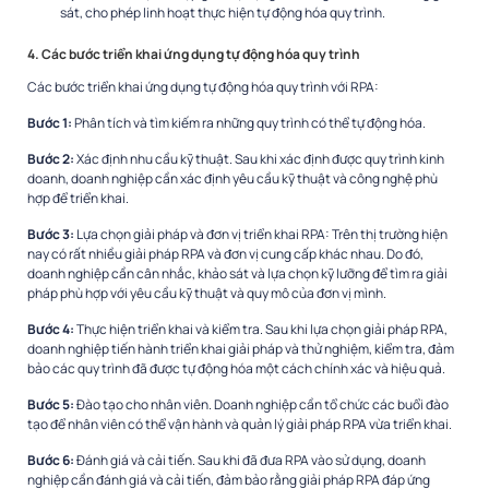
sát, cho phép linh hoạt thực hiện tự động hóa quy trình.
4. Các bước triển khai ứng dụng tự động hóa quy trình
Các bước triển khai ứng dụng tự động hóa quy trình với RPA:
Bước 1:
Phân tích và tìm kiếm ra những quy trình có thể tự động hóa.
Bước 2:
Xác định nhu cầu kỹ thuật. Sau khi xác định được quy trình kinh
doanh, doanh nghiệp cần xác định yêu cầu kỹ thuật và công nghệ phù
hợp để triển khai.
Bước 3:
Lựa chọn giải pháp và đơn vị triển khai RPA: Trên thị trường hiện
nay có rất nhiều giải pháp RPA và đơn vị cung cấp khác nhau. Do đó,
doanh nghiệp cần cân nhắc, khảo sát và lựa chọn kỹ lưỡng để tìm ra giải
pháp phù hợp với yêu cầu kỹ thuật và quy mô của đơn vị mình.
Bước 4:
Thực hiện triển khai và kiểm tra. Sau khi lựa chọn giải pháp RPA,
doanh nghiệp tiến hành triển khai giải pháp và thử nghiệm, kiểm tra, đảm
bảo các quy trình đã được tự động hóa một cách chính xác và hiệu quả.
Bước 5:
Đào tạo cho nhân viên. Doanh nghiệp cần tổ chức các buổi đào
tạo để nhân viên có thể vận hành và quản lý giải pháp RPA vừa triển khai.
Bước 6:
Đánh giá và cải tiến. Sau khi đã đưa RPA vào sử dụng, doanh
nghiệp cần đánh giá và cải tiến, đảm bảo rằng giải pháp RPA đáp ứng