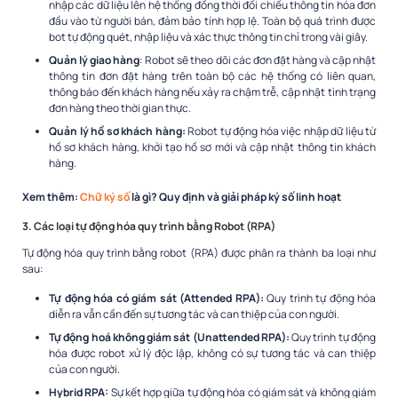
nhập các dữ liệu lên hệ thống đồng thời đối chiếu thông tin hóa đơn
đầu vào từ người bán, đảm bảo tính hợp lệ. Toàn bộ quá trình được
bot tự động quét, nhập liệu và xác thực thông tin chỉ trong vài giây.
Quản lý giao hàng
: Robot sẽ theo dõi các đơn đặt hàng và cập nhật
thông tin đơn đặt hàng trên toàn bộ các hệ thống có liên quan,
thông báo đến khách hàng nếu xảy ra chậm trễ, cập nhật tình trạng
đơn hàng theo thời gian thực.
Quản lý hồ sơ khách hàng:
Robot tự động hóa việc nhập dữ liệu từ
hồ sơ khách hàng, khởi tạo hồ sơ mới và cập nhật thông tin khách
hàng.
Xem thêm:
Chữ ký số
là gì? Quy định và giải pháp ký số linh hoạt
3. Các loại tự động hóa quy trình bằng Robot (RPA)
Tự động hóa quy trình bằng robot (RPA) được phân ra thành ba loại như
sau:
Tự động hóa có giám sát (Attended RPA):
Quy trình tự động hóa
diễn ra vẫn cần đến sự tương tác và can thiệp của con người.
Tự động hoá không giám sát (Unattended RPA):
Quy trình tự động
hóa được robot xử lý độc lập, không có sự tương tác và can thiệp
của con người.
Hybrid RPA:
Sự kết hợp giữa tự động hóa có giám sát và không giám