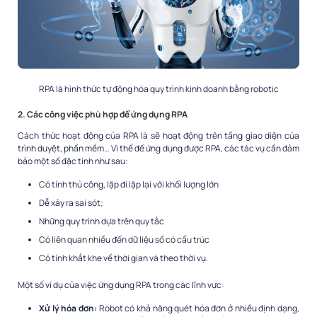
RPA là hình thức tự động hóa quy trình kinh doanh bằng robotic
2. Các công việc phù hợp để ứng dụng RPA
Cách thức hoạt động của RPA là sẽ hoạt động trên tầng giao diện của
trình duyệt, phần mềm… Vì thế để ứng dụng được RPA, các tác vụ cần đảm
bảo một số đặc tính như sau:
Có tính thủ công, lặp đi lặp lại với khối lượng lớn
Dễ xảy ra sai sót;
Những quy trình dựa trên quy tắc
Có liên quan nhiều đến dữ liệu số có cấu trúc
Có tính khắt khe về thời gian và theo thời vụ.
Một số ví dụ của việc ứng dụng RPA trong các lĩnh vực:
Xử lý hóa đơn:
Robot có khả năng quét hóa đơn ở nhiều định dạng,