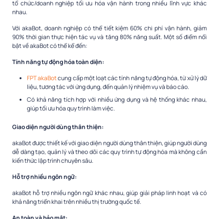
tổ chức/doanh nghiệp tối ưu hóa vận hành trong nhiều lĩnh vực khác
nhau.
Với akaBot, doanh nghiệp có thể tiết kiệm 60% chi phí vận hành, giảm
90% thời gian thực hiện tác vụ và tăng 80% năng suất. Một số điểm nổi
bật về akaBot có thể kể đến:
Tính năng tự động hóa toàn diện:
FPT akaBot
cung cấp một loạt các tính năng tự động hóa, từ xử lý dữ
liệu, tương tác với ứng dụng, đến quản lý nhiệm vụ và báo cáo.
Có khả năng tích hợp với nhiều ứng dụng và hệ thống khác nhau,
giúp tối ưu hóa quy trình làm việc.
Giao diện người dùng thân thiện:
akaBot được thiết kế với giao diện người dùng thân thiện, giúp người dùng
dễ dàng tạo, quản lý và theo dõi các quy trình tự động hóa mà không cần
kiến thức lập trình chuyên sâu.
Hỗ trợ nhiều ngôn ngữ:
akaBot hỗ trợ nhiều ngôn ngữ khác nhau, giúp giải pháp linh hoạt và có
khả năng triển khai trên nhiều thị trường quốc tế.
An toàn và bảo mật: