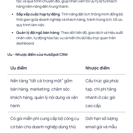
tác và quá trình chuyển đổi, giúp nhân viên tối ưu tỷ lệ từ khách
hàng tiềm năng đến trung thành.
Sắp xếp cuộc họp tự động
: Tính năng đặt lịch thông minh đồng bộ
thời gian giữa doanh nghiệp và khách hàng, tránh trùng lịch, tối ưu
quy trình làm việc.
Quản lý đội ngũ bán hàng
: Theo dõi tiến độ, giao dịch và hiệu suất
nhân viên, tự động hóa tác vụ và hiển thị dữ liệu trực quan trên
dashboard.
Ưu – Nhược điểm của HubSpot CRM
Ưu điểm
Nhược điểm
Nền tảng “tất cả trong một” gồm
Cấu trúc giá phức
bán hàng, marketing, chăm sóc
tạp, chi phí tăng
khách hàng, quản lý nội dung và vận
nhanh ở các gói
hành.
cao cấp.
Có gói miễn phí cung cấp bộ công cụ
Giới hạn số lượng
cơ bản cho doanh nghiệp dùng thử.
email gửi và mẫu