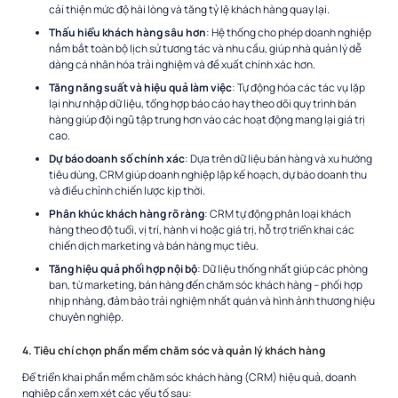
cải thiện mức độ hài lòng và tăng tỷ lệ khách hàng quay lại.
Thấu hiểu khách hàng sâu hơn
: Hệ thống cho phép doanh nghiệp
nắm bắt toàn bộ lịch sử tương tác và nhu cầu, giúp nhà quản lý dễ
dàng cá nhân hóa trải nghiệm và đề xuất chính xác hơn.
Tăng năng suất và hiệu quả làm việc
: Tự động hóa các tác vụ lặp
lại như nhập dữ liệu, tổng hợp báo cáo hay theo dõi quy trình bán
hàng giúp đội ngũ tập trung hơn vào các hoạt động mang lại giá trị
cao.
Dự báo doanh số chính xác
: Dựa trên dữ liệu bán hàng và xu hướng
tiêu dùng, CRM giúp doanh nghiệp lập kế hoạch, dự báo doanh thu
và điều chỉnh chiến lược kịp thời.
Phân khúc khách hàng rõ ràng
: CRM tự động phân loại khách
hàng theo độ tuổi, vị trí, hành vi hoặc giá trị, hỗ trợ triển khai các
chiến dịch marketing và bán hàng mục tiêu.
Tăng hiệu quả phối hợp nội bộ
: Dữ liệu thống nhất giúp các phòng
ban, từ marketing, bán hàng đến chăm sóc khách hàng – phối hợp
nhịp nhàng, đảm bảo trải nghiệm nhất quán và hình ảnh thương hiệu
chuyên nghiệp.
4. Tiêu chí chọn phần mềm chăm sóc và quản lý khách hàng
Để triển khai phần mềm chăm sóc khách hàng (CRM) hiệu quả, doanh
nghiệp cần xem xét các yếu tố sau: