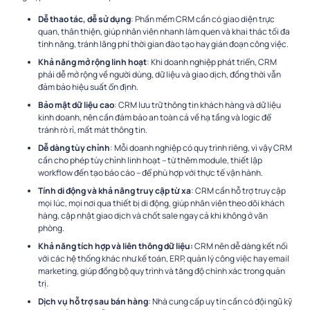
Dễ thao tác, dễ sử dụng
: Phần mềm CRM cần có giao diện trực
quan, thân thiện, giúp nhân viên nhanh làm quen và khai thác tối đa
tính năng, tránh lãng phí thời gian đào tạo hay gián đoạn công việc.
Khả năng mở rộng linh hoạt
: Khi doanh nghiệp phát triển, CRM
phải dễ mở rộng về người dùng, dữ liệu và giao dịch, đồng thời vẫn
đảm bảo hiệu suất ổn định.
Bảo mật dữ liệu cao
: CRM lưu trữ thông tin khách hàng và dữ liệu
kinh doanh, nên cần đảm bảo an toàn cả về hạ tầng và logic để
tránh rò rỉ, mất mát thông tin.
Dễ dàng tùy chỉnh
: Mỗi doanh nghiệp có quy trình riêng, vì vậy CRM
cần cho phép tùy chỉnh linh hoạt – từ thêm module, thiết lập
workflow đến tạo báo cáo – để phù hợp với thực tế vận hành.
Tính di động và khả năng truy cập từ xa
: CRM cần hỗ trợ truy cập
mọi lúc, mọi nơi qua thiết bị di động, giúp nhân viên theo dõi khách
hàng, cập nhật giao dịch và chốt sale ngay cả khi không ở văn
phòng.
Khả năng tích hợp và liên thông dữ liệu:
CRM nên dễ dàng kết nối
với các hệ thống khác như kế toán, ERP, quản lý công việc hay email
marketing, giúp đồng bộ quy trình và tăng độ chính xác trong quản
trị.
Dịch vụ hỗ trợ sau bán hàng
: Nhà cung cấp uy tín cần có đội ngũ kỹ