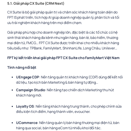
5.1. Giải pháp CX Suite (CRM Next)
CX Suite là bộ giải pháp quản trị và chăm sóc khách hàng toàn diện do
FPT IS phát triển, tích hợp AI giúp doanh nghiệp quản lý, phân tích và tối
ưu trải nghiệm khách hàng trên mọi điểm chạm.
Giải pháp phù hợp cho doanh nghiệp lớn, đặc biệt là các tổ chức có hệ
sinh thái khách hàng đa kênh như ngân hàng, bán lẻ, bảo hiểm, thương
mại điện tử, FMCG… FPT CX Suite được triển khai cho nhiều khách hàng
tiêu biểu như: TPBank, FamilyMart, ShinhanLife, Long Châu, Unilever…
FPT ký kết triển khai giải pháp FPT CX Suite cho FamilyMart Việt Nam
Tính năng nổi bật
UEngage CDP
: Nền tảng quản trị khách hàng (CDP) dùng để kết nối
dữ liệu, tạo kịch bản Marketing & bán hàng tự động…
Campaign Studio
: Nền tảng tạo chiến dịch Marketing thu hút
khách hàng mới.
Loyalty OS
: Nền tảng khách hàng trung thành, cho phép chỉnh sửa
điều kiện tích điểm, hạng thành viên, evoucher.
UCommerce
: Nền tảng quản lý bán hàng thương mại điện tử, bán
hàng qua social, bán hàng eCom từ nhiều kho/đối tác.