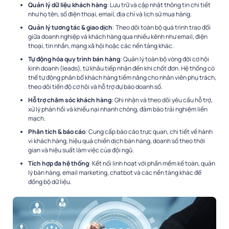
Quản lý dữ liệu khách hàng
: Lưu trữ và cập nhật thông tin chi tiết
như họ tên, số điện thoại, email, địa chỉ và lịch sử mua hàng.
Quản lý tương tác & giao dịch
: Theo dõi toàn bộ quá trình trao đổi
giữa doanh nghiệp và khách hàng qua nhiều kênh như email, điện
thoại, tin nhắn, mạng xã hội hoặc các nền tảng khác.
Tự động hóa quy trình bán hàng
: Quản lý toàn bộ vòng đời cơ hội
kinh doanh (leads), từ khâu tiếp nhận đến khi chốt đơn. Hệ thống có
thể tự động phân bổ khách hàng tiềm năng cho nhân viên phụ trách,
theo dõi tiến độ cơ hội và hỗ trợ dự báo doanh số.
Hỗ trợ chăm sóc khách hàng
: Ghi nhận và theo dõi yêu cầu hỗ trợ,
xử lý phản hồi và khiếu nại nhanh chóng, đảm bảo trải nghiệm liền
mạch.
Phân tích & báo cáo
: Cung cấp báo cáo trực quan, chi tiết về hành
vi khách hàng, hiệu quả chiến dịch bán hàng, doanh số theo thời
gian và hiệu suất làm việc của đội ngũ.
Tích hợp đa hệ thống
: Kết nối linh hoạt với phần mềm kế toán, quản
lý bán hàng, email marketing, chatbot và các nền tảng khác để
đồng bộ dữ liệu.