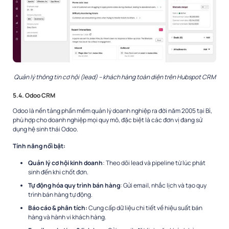
Quản lý thông tin cơ hội (lead) – khách hàng toàn diện trên Hubspot CRM
5.4. Odoo CRM
Odoo là nền tảng phần mềm quản lý doanh nghiệp ra đời năm 2005 tại Bỉ,
phù hợp cho doanh nghiệp mọi quy mô, đặc biệt là các đơn vị đang sử
dụng hệ sinh thái Odoo.
Tính năng nổi bật:
Quản lý cơ hội kinh doanh
: Theo dõi lead và pipeline từ lúc phát
sinh đến khi chốt đơn.
Tự động hóa quy trình bán hàng
: Gửi email, nhắc lịch và tạo quy
trình bán hàng tự động.
Báo cáo & phân tích:
Cung cấp dữ liệu chi tiết về hiệu suất bán
hàng và hành vi khách hàng.