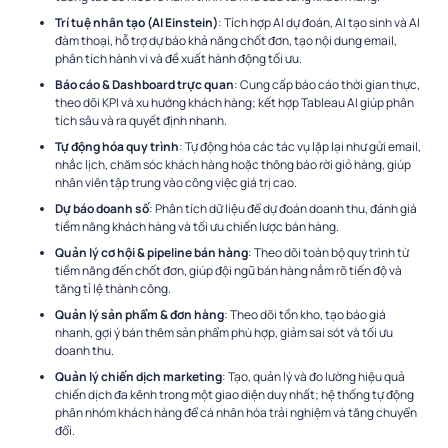
Trí tuệ nhân tạo (AI Einstein)
: Tích hợp AI dự đoán, AI tạo sinh và AI
đàm thoại, hỗ trợ dự báo khả năng chốt đơn, tạo nội dung email,
phân tích hành vi và đề xuất hành động tối ưu.
Báo cáo & Dashboard trực quan
: Cung cấp báo cáo thời gian thực,
theo dõi KPI và xu hướng khách hàng; kết hợp Tableau AI giúp phân
tích sâu và ra quyết định nhanh.
Tự động hóa quy trình
: Tự động hóa các tác vụ lặp lại như gửi email,
nhắc lịch, chăm sóc khách hàng hoặc thông báo rời giỏ hàng, giúp
nhân viên tập trung vào công việc giá trị cao.
Dự báo doanh số
: Phân tích dữ liệu để dự đoán doanh thu, đánh giá
tiềm năng khách hàng và tối ưu chiến lược bán hàng.
Quản lý cơ hội & pipeline bán hàng
: Theo dõi toàn bộ quy trình từ
tiềm năng đến chốt đơn, giúp đội ngũ bán hàng nắm rõ tiến độ và
tăng tỉ lệ thành công.
Quản lý sản phẩm & đơn hàng
: Theo dõi tồn kho, tạo báo giá
nhanh, gợi ý bán thêm sản phẩm phù hợp, giảm sai sót và tối ưu
doanh thu.
Quản lý chiến dịch marketing
: Tạo, quản lý và đo lường hiệu quả
chiến dịch đa kênh trong một giao diện duy nhất; hệ thống tự động
phân nhóm khách hàng để cá nhân hóa trải nghiệm và tăng chuyển
đổi.