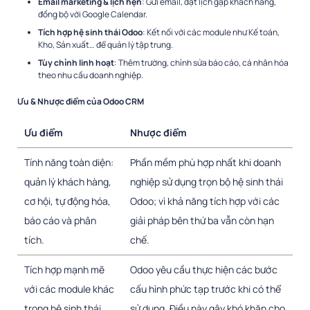
Email marketing & lịch hẹn
: Gửi email, đặt lịch gặp khách hàng,
đồng bộ với Google Calendar.
Tích hợp hệ sinh thái Odoo
: Kết nối với các module như Kế toán,
Kho, Sản xuất… để quản lý tập trung.
Tùy chỉnh linh hoạt
: Thêm trường, chỉnh sửa báo cáo, cá nhân hóa
theo nhu cầu doanh nghiệp.
Ưu & Nhược điểm của Odoo CRM
Ưu điểm
Nhược điểm
Tính năng toàn diện:
Phần mềm phù hợp nhất khi doanh
quản lý khách hàng,
nghiệp sử dụng trọn bộ hệ sinh thái
cơ hội, tự động hóa,
Odoo; vì khả năng tích hợp với các
báo cáo và phân
giải pháp bên thứ ba vẫn còn hạn
tích.
chế.
Tích hợp mạnh mẽ
Odoo yêu cầu thực hiện các bước
với các module khác
cấu hình phức tạp trước khi có thể
trong hệ sinh thái
sử dụng. Điều này gây khó khăn cho