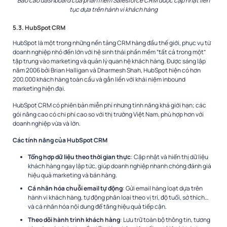
Báo cáo dashboard của phần mềm Salesforce CRM được cập nhật liên
tục dựa trên hành vi khách hàng
5.3. HubSpot CRM
HubSpot là một trong những nền tảng CRM hàng đầu thế giới, phục vụ từ
doanh nghiệp nhỏ đến lớn với hệ sinh thái phần mềm “tất cả trong một”
tập trung vào marketing và quản lý quan hệ khách hàng. Được sáng lập
năm 2006 bởi Brian Halligan và Dharmesh Shah, HubSpot hiện có hơn
200.000 khách hàng toàn cầu và gắn liền với khái niệm inbound
marketing hiện đại.
HubSpot CRM có phiên bản miễn phí nhưng tính năng khá giới hạn; các
gói nâng cao có chi phí cao so với thị trường Việt Nam, phù hợp hơn với
doanh nghiệp vừa và lớn.
Các tính năng của HubSpot CRM
Tổng hợp dữ liệu theo thời gian thực
: Cập nhật và hiển thị dữ liệu
khách hàng ngay lập tức, giúp doanh nghiệp nhanh chóng đánh giá
hiệu quả marketing và bán hàng.
Cá nhân hóa chuỗi email tự động
: Gửi email hàng loạt dựa trên
hành vi khách hàng, tự động phân loại theo vị trí, độ tuổi, sở thích…
và cá nhân hóa nội dung để tăng hiệu quả tiếp cận.
Theo dõi hành trình khách hàng
: Lưu trữ toàn bộ thông tin, tương