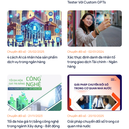
Tester Với Custom GPTs
Chuyển đổi số - 25/02/2025
Chuyển đổi số - 02/01/2024
4 cách AI cá nhân hóa sản phẩm
Xác thực định danh đa nhân tố
dịch vụ trong ngân hàng
trong giao dịch Tài chính – Ngân
hàng
Chuyển đổi số - 21/11/2023
Chuyển đổi số - 20/10/2025
Tối đa hóa giá trị bằng công nghệ
Giải pháp chuyển đổi số trong cơ
trong ngành Xây dựng – Bất động
quan nhà nước