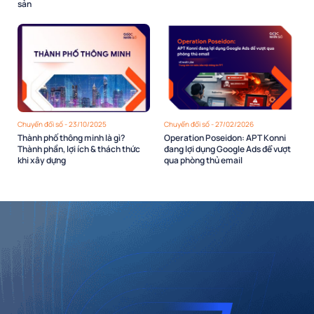
sản
Chuyển đổi số - 23/10/2025
Chuyển đổi số - 27/02/2026
Thành phố thông minh là gì?
Operation Poseidon: APT Konni
Thành phần, lợi ích & thách thức
đang lợi dụng Google Ads để vượt
khi xây dựng
qua phòng thủ email