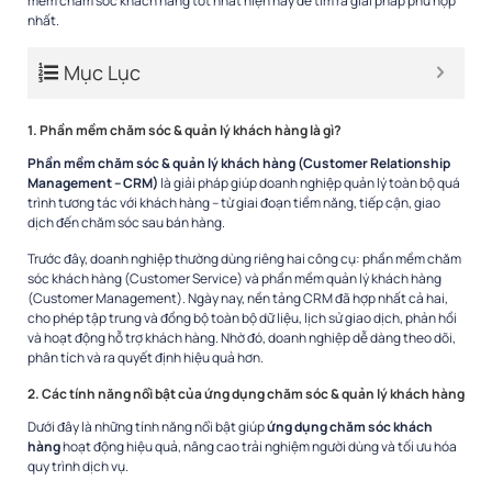
mềm chăm sóc khách hàng tốt nhất hiện nay để tìm ra giải pháp phù hợp
nhất.
Mục Lục
1. Phần mềm chăm sóc & quản lý khách hàng là gì?
Phần mềm chăm sóc & quản lý khách hàng (Customer Relationship
Management – CRM)
là giải pháp giúp doanh nghiệp quản lý toàn bộ quá
trình tương tác với khách hàng – từ giai đoạn tiềm năng, tiếp cận, giao
dịch đến chăm sóc sau bán hàng.
Trước đây, doanh nghiệp thường dùng riêng hai công cụ: phần mềm chăm
sóc khách hàng (Customer Service) và phần mềm quản lý khách hàng
(Customer Management). Ngày nay, nền tảng CRM đã hợp nhất cả hai,
cho phép tập trung và đồng bộ toàn bộ dữ liệu, lịch sử giao dịch, phản hồi
và hoạt động hỗ trợ khách hàng. Nhờ đó, doanh nghiệp dễ dàng theo dõi,
phân tích và ra quyết định hiệu quả hơn.
2. Các tính năng nổi bật của ứng dụng chăm sóc & quản lý khách hàng
Dưới đây là những tính năng nổi bật giúp
ứng dụng chăm sóc khách
hàng
hoạt động hiệu quả, nâng cao trải nghiệm người dùng và tối ưu hóa
quy trình dịch vụ.