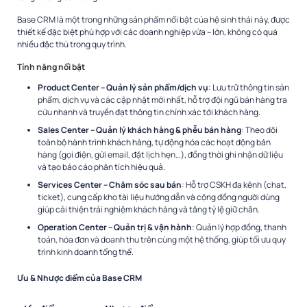
Base CRM là một trong những sản phẩm nổi bật của hệ sinh thái này, được
thiết kế đặc biệt phù hợp với các doanh nghiệp vừa – lớn, không có quá
nhiều đặc thù trong quy trình.
Tính năng nổi bật
Product Center – Quản lý sản phẩm/dịch vụ
: Lưu trữ thông tin sản
phẩm, dịch vụ và các cập nhật mới nhất, hỗ trợ đội ngũ bán hàng tra
cứu nhanh và truyền đạt thông tin chính xác tới khách hàng.
Sales Center – Quản lý khách hàng & phễu bán hàng
: Theo dõi
toàn bộ hành trình khách hàng, tự động hóa các hoạt động bán
hàng (gọi điện, gửi email, đặt lịch hẹn…), đồng thời ghi nhận dữ liệu
và tạo báo cáo phân tích hiệu quả.
Services Center – Chăm sóc sau bán
: Hỗ trợ CSKH đa kênh (chat,
ticket), cung cấp kho tài liệu hướng dẫn và cộng đồng người dùng
giúp cải thiện trải nghiệm khách hàng và tăng tỷ lệ giữ chân.
Operation Center – Quản trị & vận hành
: Quản lý hợp đồng, thanh
toán, hóa đơn và doanh thu trên cùng một hệ thống, giúp tối ưu quy
trình kinh doanh tổng thể.
Ưu & Nhược điểm của Base CRM