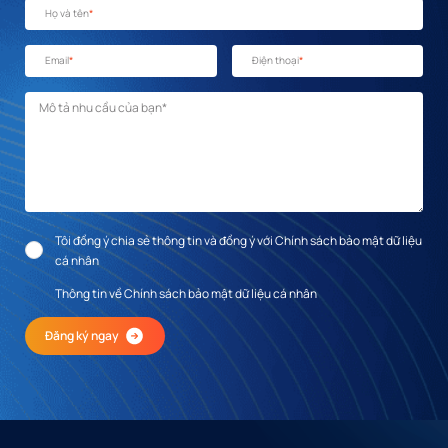
Họ và tên
*
Email
*
Điện thoại
*
Mô tả nhu cầu
*
Tôi đồng ý chia sẻ thông tin và đồng ý với Chính sách bảo mật dữ liệu
cá nhân
Thông tin về Chính sách bảo mật dữ liệu cá nhân
Đăng ký ngay