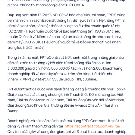
dịch vụ chứng thực hợp đồng điện tử FPT.CeCA.
Đáp ứng Nghị định 13/2023/NĐ-CP về bảo vệ dữ liệu cá nhân, FPT IS cũng
ban hành chính sách Bảo mật thông tin, dữ liệu cá nhân. Hệ thống FPT IS
đảm bảo an toàn, bảo mật thông tin, đạt nhiều tiêu chuẩn quốc tế như:
ISO 27001 (Tiêu chuẩn Quốc tế về Bảo mật thông tin), ISO 27017 (Tiêu
chuẩn Quốc tế về kiểm soát bảo mật an toàn thông tin cho các dịch vụ
đám mây), ISO 27018 (Tiêu chuẩn quốc tế về bảo vệ thông tin cá nhân
trong lưu trữ đám mây).
Trong 3 năm ra mắt, FPT.eContract trở thành một trong những giải pháp
dẫn đầu trên thị trường ký kết điện tử với những dấu ấn như: Hơn
3.000.000 giao dịch, hơn 5.000.000 đối tác ký và hơn 2.000 khách hàng
doanh nghiệp đã và đang ký kết từ xa trên nền tảng, tiêu biểu như:
Vinamilk, VNPay, Vietjet Air, SSI, Be Group, TIKI, 30Shine…
FPT.eContract đã được vinh danh ở hàng loạt giải thưởng lớn như: Top 24
Giải pháp xuất sắc trong chương trình Thách thức Đổi mới sáng tạo Việt
Nam, Giải thưởng Make in Viet Nam, Giải thưởng Chuyển đổi số Việt Nam,
Giải thưởng Sao Khuê, Giải thưởng Stevie Awards Châu Á – Thái Bình
Dương…
Doanh nghiệp và cá nhân có nhu cầu sử dụng FPT.eContract Lite có thể
đăng ký và làm theo hướng dẫn tại:
https://econtract.fpt.com.vn/lite/
.
Quy trình đăng ký vô cùng đơn giản, chỉ với 3 phút thao tác, doanh nghiệp