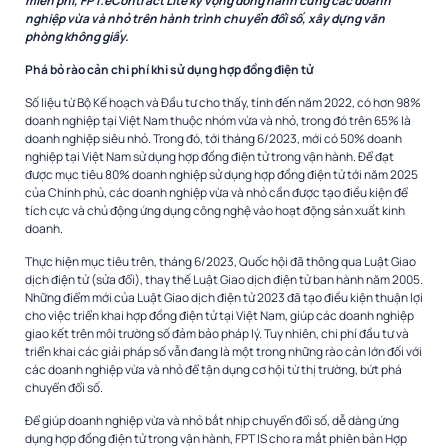
miễn phí, FPT.eContract Lite kỳ vọng đồng hành cùng các doanh
nghiệp vừa và nhỏ trên hành trình chuyển đổi số, xây dựng văn
phòng không giấy.
Phá bỏ rào cản chi phí khi sử dụng hợp đồng điện tử
Số liệu từ Bộ Kế hoạch và Đầu tư cho thấy, tính đến năm 2022, có hơn 98%
doanh nghiệp tại Việt Nam thuộc nhóm vừa và nhỏ, trong đó trên 65% là
doanh nghiệp siêu nhỏ. Trong đó, tới tháng 6/2023, mới có 50% doanh
nghiệp tại Việt Nam sử dụng hợp đồng điện tử trong vận hành. Để đạt
được mục tiêu 80% doanh nghiệp sử dụng hợp đồng điện tử tới năm 2025
của Chính phủ, các doanh nghiệp vừa và nhỏ cần được tạo điều kiện để
tích cực và chủ động ứng dụng công nghệ vào hoạt động sản xuất kinh
doanh.
Thực hiện mục tiêu trên, tháng 6/2023, Quốc hội đã thông qua Luật Giao
dịch điện tử (sửa đổi), thay thế Luật Giao dịch điện tử ban hành năm 2005.
Những điểm mới của Luật Giao dịch điện tử 2023 đã tạo điều kiện thuận lợi
cho việc triển khai hợp đồng điện tử tại Việt Nam, giúp các doanh nghiệp
giao kết trên môi trường số đảm bảo pháp lý. Tuy nhiên, chi phí đầu tư và
triển khai các giải pháp số vẫn đang là một trong những rào cản lớn đối với
các doanh nghiệp vừa và nhỏ để tận dụng cơ hội từ thị trường, bứt phá
chuyển đổi số.
Để giúp doanh nghiệp vừa và nhỏ bắt nhịp chuyển đổi số, dễ dàng ứng
dụng hợp đồng điện tử trong vận hành, FPT IS cho ra mắt phiên bản Hợp