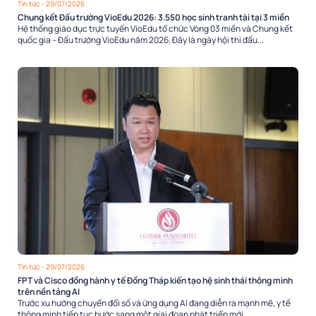
Tin tức
- 29/07/2026
Chung kết Đấu trường VioEdu 2026: 3.550 học sinh tranh tài tại 3 miền
Hệ thống giáo dục trực tuyến VioEdu tổ chức Vòng 03 miền và Chung kết
quốc gia – Đấu trường VioEdu năm 2026. Đây là ngày hội thi đấu...
Tin tức
- 29/07/2026
FPT và Cisco đồng hành y tế Đồng Tháp kiến tạo hệ sinh thái thông minh
trên nền tảng AI
Trước xu hướng chuyển đổi số và ứng dụng AI đang diễn ra mạnh mẽ, y tế
thông minh tiếp tục bước sang một giai đoạn phát triển mới,...