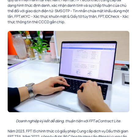
dạng hình thức định danh, xác nhận danh tính và sự chấp thuận của chủ
thể đối với giao dịch điện tử: SMS OTP – Tin nhắn chứa mật khẩu dùng một
lần, FPT.eKYC – Xác thực khuôn mặt & Giấy tờ tùy thân, FPT.IDCheck – Xác
thực thông tin thẻ CCCD gắn chip.
Doanh nghiệp ký kết dễ dàng, thuận tiện với FPT.eContract Lite.
Năm 2023, FPT IS chính thức có giấy phép Cung cấp dịch vụ Dấu thời gian
FPT.TSA. Năm 2022, công ty được Bộ Công thương cấp đăng ký cung cấp