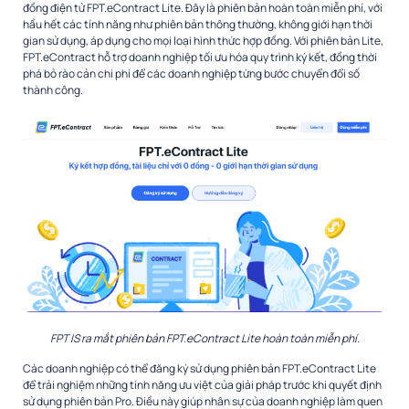
đồng điện tử FPT.eContract Lite. Đây là phiên bản hoàn toàn miễn phí, với
hầu hết các tính năng như phiên bản thông thường, không giới hạn thời
gian sử dụng, áp dụng cho mọi loại hình thức hợp đồng. Với phiên bản Lite,
FPT.eContract hỗ trợ doanh nghiệp tối ưu hóa quy trình ký kết, đồng thời
phá bỏ rào cản chi phí để các doanh nghiệp từng bước chuyển đổi số
thành công.
FPT IS ra mắt phiên bản FPT.eContract Lite hoàn toàn miễn phí.
Các doanh nghiệp có thể đăng ký sử dụng phiên bản FPT.eContract Lite
để trải nghiệm những tính năng ưu việt của giải pháp trước khi quyết định
sử dụng phiên bản Pro. Điều này giúp nhân sự của doanh nghiệp làm quen