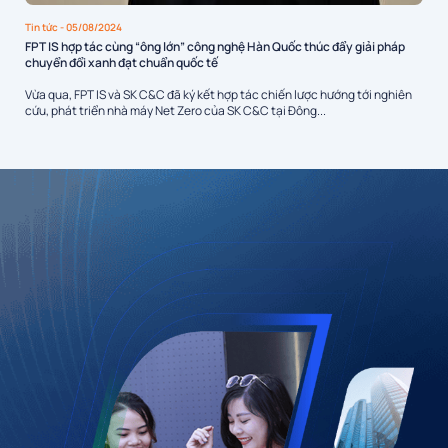
Tin tức
- 05/08/2024
FPT IS hợp tác cùng “ông lớn” công nghệ Hàn Quốc thúc đẩy giải pháp
chuyển đổi xanh đạt chuẩn quốc tế
Vừa qua, FPT IS và SK C&C đã ký kết hợp tác chiến lược hướng tới nghiên
cứu, phát triển nhà máy Net Zero của SK C&C tại Đông...