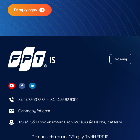
Đăng ký ngay
Mở rộng
84 24 7300 7373
-
84 24 3562 6000
Contact@fpt.com
Trụ sở: Số 10 phố Phạm Văn Bạch, P. Cầu Giấy, Hà Nội, Việt Nam
Cơ quan chủ quản: Công ty TNHH FPT IS