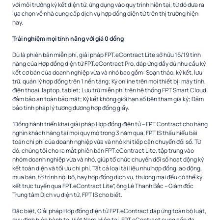
với môi trường ký kết điện tử, ứng dụng vào quy trình hiện tại, từ đó đưa ra
lựa chọn về nhà cung cấp dịch vụ hợp đồng điện tử trên thị trường hiện
nay.
Trải nghiệm mọi tính năng với giá 0 đồng
Dù là phiên bản miễn phí, giải pháp FPT.eContract Lite sở hữu 16/19 tính
năng của Hợp đồng điện tử FPT.eContract Pro, đáp ứng đầy đủ nhu cầu ký
kết cơ bản của doanh nghiệp vừa và nhỏ bao gồm: Soạn thảo, ký kết, lưu
trữ, quản lý hợp đồng trên 1 nền tảng; Ký online trên mọi thiết bị: máy tính,
điện thoại, laptop, tablet; Lưu trữ miễn phí trên hệ thống FPT Smart Cloud,
đảm bảo an toàn bảo mật; Ký kết không giới hạn số bên tham gia ký; Đảm
bảo tính pháp lý tương đương hợp đồng giấy.
“Đồng hành triển khai giải pháp Hợp đồng điện tử – FPT.Contract cho hàng
nghìn khách hàng tại mọi quy mô trong 3 năm qua, FPT IS thấu hiểu bài
toán chi phí của doanh nghiệp vừa và nhỏ khi tiếp cận chuyển đổi số. Từ
đó, chúng tôi cho ra mắt phiên bản FPT.eContract Lite, tập trung vào
nhóm doanh nghiệp vừa và nhỏ, giúp tổ chức chuyển đổi số hoạt động ký
kết toàn diện và tối ưu chi phí. Tất cả loại tài liệu như hợp đồng lao động,
mua bán, tờ trình nội bộ, hay hợp đồng dịch vụ, thương mại đều có thể ký
kết trực tuyến qua FPT.eContract Lite”, ông Lê Thanh Bắc – Giám đốc
Trung tâm Dịch vụ điện tử, FPT IS cho biết.
Đặc biệt, Giải pháp Hợp đồng điện tử FPT.eContract đáp ứng toàn bộ luật,
quy định hiện hành tại Việt Nam. Hiện tại, FPT.eContract cung cấp đa