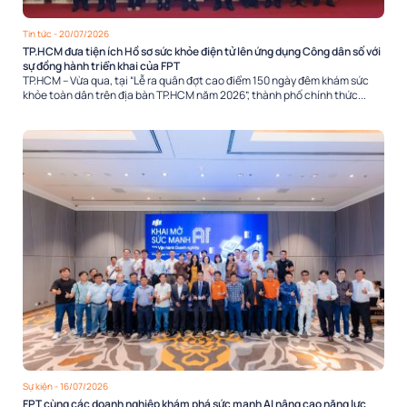
Tin tức
- 20/07/2026
TP.HCM đưa tiện ích Hồ sơ sức khỏe điện tử lên ứng dụng Công dân số với
sự đồng hành triển khai của FPT
TP.HCM – Vừa qua, tại “Lễ ra quân đợt cao điểm 150 ngày đêm khám sức
khỏe toàn dân trên địa bàn TP.HCM năm 2026”, thành phố chính thức...
Sự kiện
- 16/07/2026
FPT cùng các doanh nghiệp khám phá sức mạnh AI nâng cao năng lực