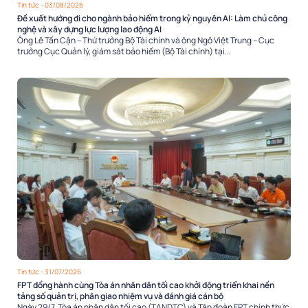
Tin tức
- 03/08/2026
Đề xuất hướng đi cho ngành bảo hiểm trong kỷ nguyên AI: Làm chủ công
nghệ và xây dựng lực lượng lao động AI
Ông Lê Tấn Cận – Thứ trưởng Bộ Tài chính và ông Ngô Việt Trung – Cục
trưởng Cục Quản lý, giám sát bảo hiểm (Bộ Tài chính) tại...
Tin tức
- 31/07/2026
FPT đồng hành cùng Tòa án nhân dân tối cao khởi động triển khai nền
tảng số quản trị, phân giao nhiệm vụ và đánh giá cán bộ
Ngày 29/7, Tòa án nhân dân tối cao (TANDTC) và Tập đoàn FPT chính thức