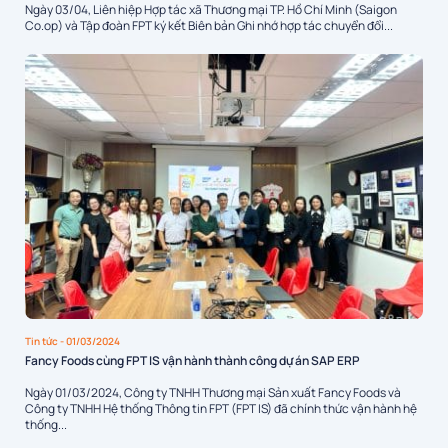
Ngày 03/04, Liên hiệp Hợp tác xã Thương mại TP. Hồ Chí Minh (Saigon
Co.op) và Tập đoàn FPT ký kết Biên bản Ghi nhớ hợp tác chuyển đổi...
Tin tức
- 01/03/2024
Fancy Foods cùng FPT IS vận hành thành công dự án SAP ERP
Ngày 01/03/2024, Công ty TNHH Thương mại Sản xuất Fancy Foods và
Công ty TNHH Hệ thống Thông tin FPT (FPT IS) đã chính thức vận hành hệ
thống...