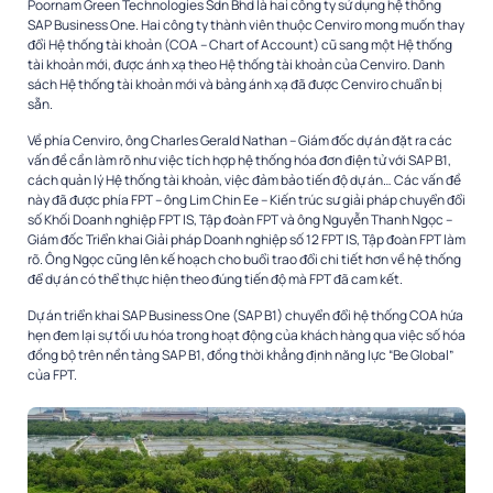
Poornam Green Technologies Sdn Bhd là hai công ty sử dụng hệ thống
SAP Business One. Hai công ty thành viên thuộc Cenviro mong muốn thay
đổi Hệ thống tài khoản (COA – Chart of Account) cũ sang một Hệ thống
tài khoản mới, được ánh xạ theo Hệ thống tài khoản của Cenviro. Danh
sách Hệ thống tài khoản mới và bảng ánh xạ đã được Cenviro chuẩn bị
sẵn.
Về phía Cenviro, ông Charles Gerald Nathan – Giám đốc dự án đặt ra các
vấn đề cần làm rõ như việc tích hợp hệ thống hóa đơn điện tử với SAP B1,
cách quản lý Hệ thống tài khoản, việc đảm bảo tiến độ dự án… Các vấn đề
này đã được phía FPT – ông Lim Chin Ee – Kiến trúc sư giải pháp chuyển đổi
số Khối Doanh nghiệp FPT IS, Tập đoàn FPT và ông Nguyễn Thanh Ngọc –
Giám đốc Triển khai Giải pháp Doanh nghiệp số 12 FPT IS, Tập đoàn FPT làm
rõ. Ông Ngọc cũng lên kế hoạch cho buổi trao đổi chi tiết hơn về hệ thống
để dự án có thể thực hiện theo đúng tiến độ mà FPT đã cam kết.
Dự án triển khai SAP Business One (SAP B1) chuyển đổi hệ thống COA hứa
hẹn đem lại sự tối ưu hóa trong hoạt động của khách hàng qua việc số hóa
đồng bộ trên nền tảng SAP B1, đồng thời khẳng định năng lực “Be Global”
của FPT.