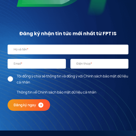
Đăng ký nhận tin tức mới nhất từ FPT IS
Họ và tên
*
Email
*
Điện thoại
*
Tôi đồng ý chia sẻ thông tin và đồng ý với Chính sách bảo mật dữ liệu
cá nhân
Thông tin về Chính sách bảo mật dữ liệu cá nhân
Đăng ký ngay