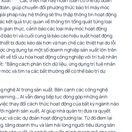
 xuất
. Các thiệt hại này hoàn toàn có thể dự đoán
n đoán, giúp chuyển đổi phương thức bảo trì máy móc
iải pháp này, hệ thống sẽ thu thập thông tin hoạt động
ác kết quả trực quan về thông tin tổng quát từng loại
i gian thực, cảnh báo các loại máy móc hoạt động
ở bảo trì và cuối cùng là báo cáo hiệu suất hoạt động
iết bị được kéo dài hơn và hạn chế các thiệt hại do lỗi
 được ứng dụng tại một số doanh nghiệp sản xuất lớn trên
iết về tối ưu hóa hoạt động công nghiệp với trí tuệ nhân
: “Bằng cách phân tích dữ liệu, ứng dụng trí tuệ nhân
 móc và tìm ra các bất thường để có thể bảo trì dự
ng nghệ AI trong sản xuất. Bên cạnh các công nghệ
earning…, AI vẫn đang tiếp tục đóng góp những ảnh
iệc thay đổi cách thức hoạt động của bất kỳ ngành nào
i ngành sản xuất, AI giúp nhà quản trị đưa ra quyết
ực và các dự đoán hoạt động tương lai. Từ đó đem lại
ng, tăng doanh thu và làm hài lòng người tiêu dùng sản