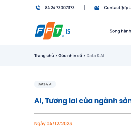
84 24 73007373
Contact@fpt
Song hành
Trang chủ
›
Góc nhìn số
›
Data & AI
Data & AI
AI, Tương lai của ngành sả
Ngày 04/12/2023