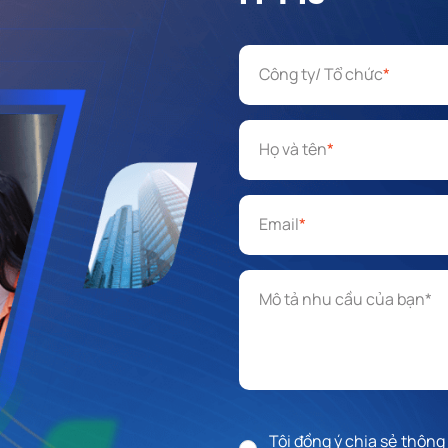
Công ty/ Tổ chức
*
Họ và tên
*
Email
*
Mô tả nhu cầu
*
Tôi đồng ý chia sẻ thông