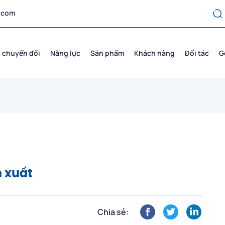
.com
 chuyển đổi
Năng lực
Sản phẩm
Khách hàng
Đối tác
G
n xuất
Chia sẻ: