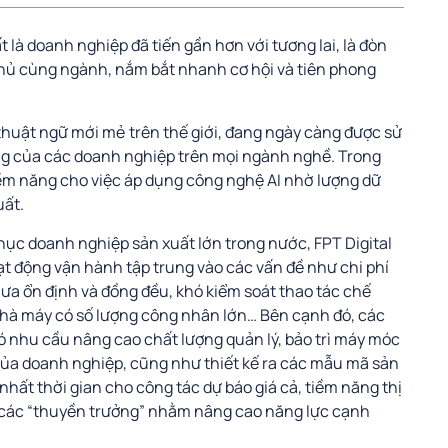
 là doanh nghiệp đã tiến gần hơn với tương lai, là đòn
hủ cùng ngành, nắm bắt nhanh cơ hội và tiên phong
 thuật ngữ mới mẻ trên thế giới, đang ngày càng được sử
ộng của các doanh nghiệp trên mọi ngành nghề. Trong
tiềm năng cho việc áp dụng công nghệ AI nhờ lượng dữ
uất.
chục doanh nghiệp sản xuất lớn trong nước, FPT Digital
t động vận hành tập trung vào các vấn đề như chi phí
ưa ổn định và đồng đều, khó kiểm soát thao tác chế
nhà máy có số lượng công nhân lớn… Bên cạnh đó, các
ó nhu cầu nâng cao chất lượng quản lý, bảo trì máy móc
lớn của doanh nghiệp, cũng như thiết kế ra các mẫu mã sản
hất thời gian cho công tác dự báo giá cả, tiềm năng thị
o các “thuyền trưởng” nhằm nâng cao năng lực cạnh