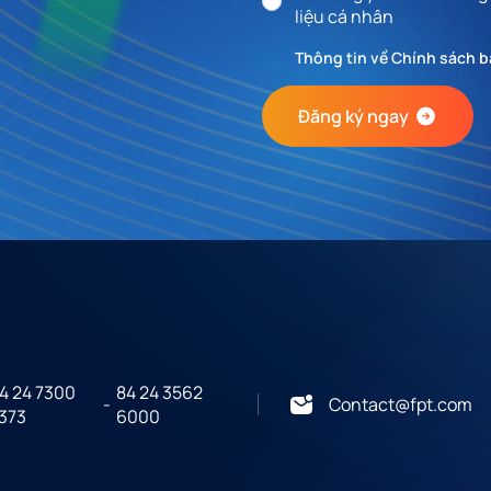
liệu cá nhân
Thông tin về Chính sách b
Đăng ký ngay
4 24 7300
84 24 3562
-
Contact@fpt.com
373
6000