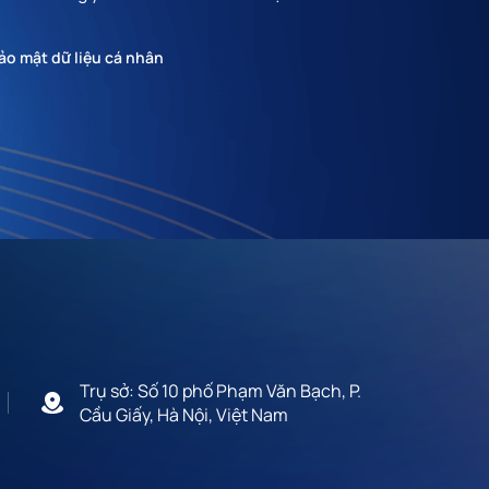
ảo mật dữ liệu cá nhân
Trụ sở: Số 10 phố Phạm Văn Bạch, P.
Cầu Giấy, Hà Nội, Việt Nam