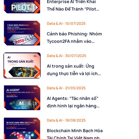
Enterprise AI Triển Khai
Thế Nào Để Tránh “Pilot
Trap”?
Data & AI - 10/07/2025
Cảnh báo Phishing: Nhóm
Tycoon2FA nhắm vào
người dùng Microsoft 365
Data & AI - 30/07/2025
AI trong sản xuất: Ứng
dụng thực tiễn và lợi ích
nổi bật cho doanh nghiệp
Data & AI - 21/05/2025
AI Agents: “Tác nhân số”
định hình lại ngân hàng
thế kỷ 21
Data & AI - 18/08/2025
Blockchain Minh Bạch Hóa
Tài Chính Tại Việt Nam như