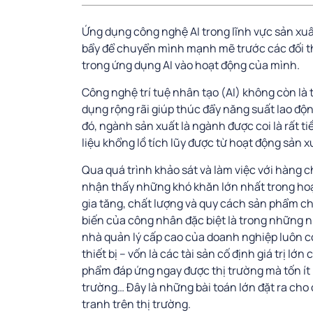
Ứng dụng công nghệ AI trong lĩnh vực sản xuất
bẩy để chuyển mình mạnh mẽ trước các đối t
trong ứng dụng AI vào hoạt động của mình.
Công nghệ trí tuệ nhân tạo (AI) không còn là
dụng rộng rãi giúp thúc đẩy năng suất lao đ
đó, ngành sản xuất là ngành được coi là rất 
liệu khổng lồ tích lũy được từ hoạt động sản x
Qua quá trình khảo sát và làm việc với hàng 
nhận thấy những khó khăn lớn nhất trong hoạ
gia tăng, chất lượng và quy cách sản phẩm ch
biến của công nhân đặc biệt là trong những 
nhà quản lý cấp cao của doanh nghiệp luôn c
thiết bị – vốn là các tài sản cố định giá trị 
phẩm đáp ứng ngay được thị trường mà tốn ít n
trường… Đây là những bài toán lớn đặt ra ch
tranh trên thị trường.