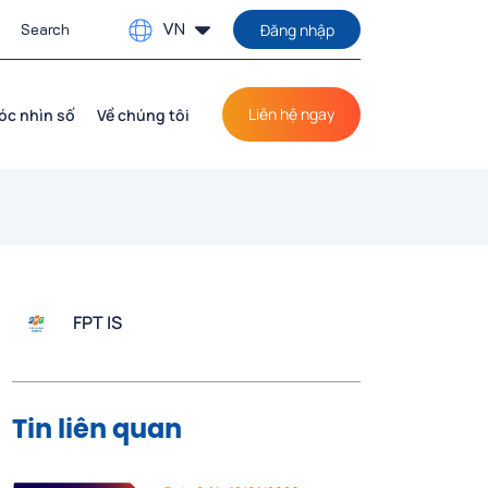
VN
Đăng nhập
Liên hệ ngay
óc nhìn số
Về chúng tôi
FPT IS
Tin liên quan