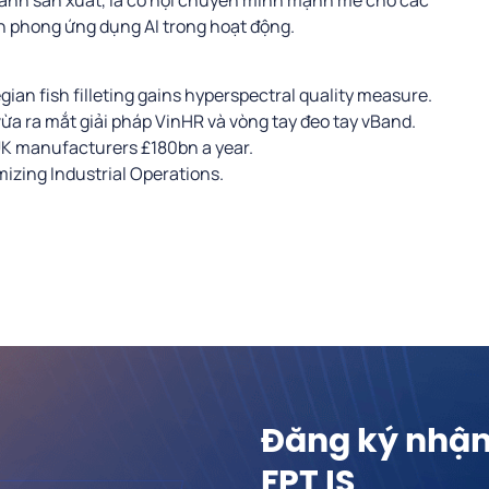
ngành sản xuất, là cơ hội chuyển mình mạnh mẽ cho các
n phong ứng dụng AI trong hoạt động.
ian fish filleting gains hyperspectral quality measure.
ừa ra mắt giải pháp VinHR và vòng tay đeo tay vBand.
K manufacturers £180bn a year.
imizing Industrial Operations.
Đăng ký nhận 
FPT IS