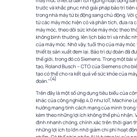
máy móc thiết bị dẫn tới ngừng hoạt động sản
trước và khắc phục nhờ giải pháp bảo trì tiê
trong nhà máy từ bị động sang chủ động. Với g
từ các máy móc hiện có và phân tích, đưa ra c
máy móc, theo dõi sức khỏe máy móc theo thờ
không bình thường, lên lịch bảo trì và nhắc nh
của máy móc. Nhờ vậy, tuổi thọ của máy móc th
thiết bị sản xuất đem lại. Bảo trì dự đoán đã
thế giới, trong đó có Siemens. Trong một bài v
tạo, Roland Busch – CTO của Siemens cho biết
tạo có thể cho ra kết quả về sức khỏe của máy
(4)
đoán.”
Trên đây là một số ứng dụng tiêu biểu của cô
khác của công nghiệp 4.0 như IoT, Machine L
hưởng mang tính cách mạng của mình trong v
kèm theo những lợi ích không thể phủ nhận. Vớ
định nhanh chóng, chính xác trên thời gian th
những lợi ích to lớn nhờ giảm chi phí hoạt độ