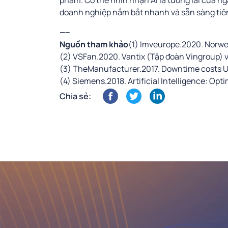
phẩm. Có thể nhìn nhận AI là tương lai của 
doanh nghiệp nắm bắt nhanh và sẵn sàng tiê
—–
Nguồn tham khảo
(1) Imveurope.2020. Norweg
(2) VSFan.2020. Vantix (Tập đoàn Vingroup) v
(3) TheManufacturer.2017. Downtime costs U
(4) Siemens.2018. Artificial Intelligence: Opt
Chia sẻ: