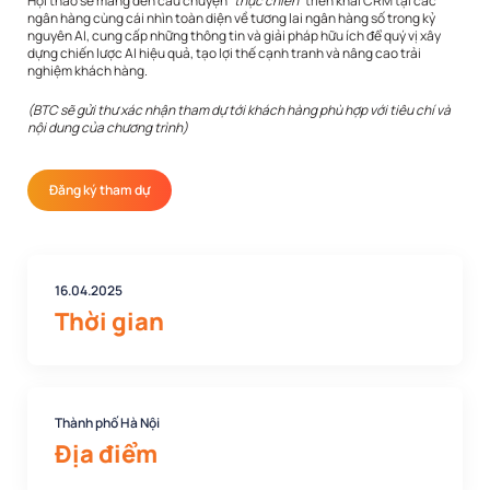
Hội thảo sẽ mang đến câu chuyện “
thực chiến
” triển khai CRM tại các
ngân hàng cùng cái nhìn toàn diện về tương lai ngân hàng số trong kỷ
nguyên AI, cung cấp những thông tin và giải pháp hữu ích để quý vị xây
dựng chiến lược AI hiệu quả, tạo lợi thế cạnh tranh và nâng cao trải
nghiệm khách hàng.
(BTC sẽ gửi thư xác nhận tham dự tới khách hàng phù hợp với tiêu chí và
nội dung của chương trình)
Đăng ký tham dự
16.04.2025
Thời gian
Thành phố Hà Nội
Địa điểm