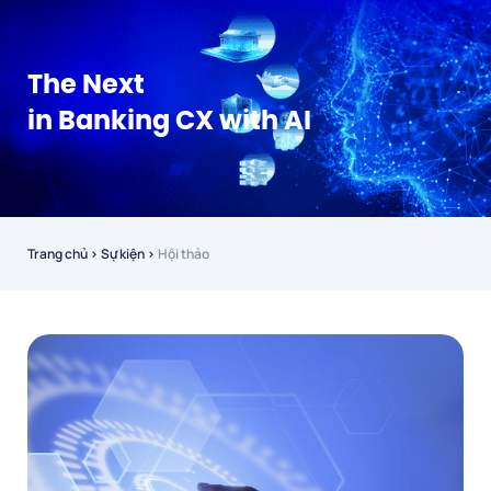
The Next
in Banking CX with AI
Trang chủ
›
Sự kiện
›
Hội thảo