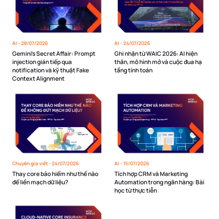
AI -
28/07/2026
AI -
24/07/2026
Gemini’s Secret Affair: Prompt
Ghi nhận từ WAIC 2026: AI hiện
injection gián tiếp qua
thân, mô hình mở và cuộc đua hạ
notification và kỹ thuật Fake
tầng tính toán
Context Alignment
Chuyên gia viết -
24/07/2026
AI -
15/07/2026
Thay core bảo hiểm như thế nào
Tích hợp CRM và Marketing
để liền mạch dữ liệu?
Automation trong ngân hàng: Bài
học từ thực tiễn