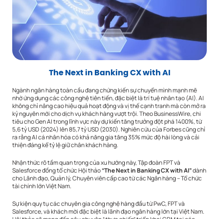
The Next
in Banking CX with AI
Ngành ngân hàng toàn cầu đang chứng kiến sự chuyển mình mạnh mẽ
nhờ ứng dụng các công nghệ tiên tiến, đặc biệt là trí tuệ nhân tạo (AI). AI
không chỉ nâng cao hiệu quả hoạt động và vị thế cạnh tranh mà còn mở ra
kỷ nguyên mới cho dịch vụ khách hàng vượt trội. Theo BusinessWire, chi
tiêu cho Gen AI trong lĩnh vực này dự kiến tăng trưởng đột phá 1400%, từ
5,6 tỷ USD (2024) lên 85,7 tỷ USD (2030). Nghiên cứu của Forbes cũng chỉ
ra rằng AI cá nhân hóa có khả năng gia tăng 35% mức độ hài lòng và cải
thiện đáng kể tỷ lệ giữ chân khách hàng.
Nhận thức rõ tầm quan trọng của xu hướng này, Tập đoàn FPT và
Salesforce đồng tổ chức Hội thảo
“The Next in Banking CX with AI”
dành
cho Lãnh đạo, Quản lý, Chuyên viên cấp cao từ các Ngân hàng – Tổ chức
tài chính lớn Việt Nam.
Sự kiện quy tụ các chuyên gia công nghệ hàng đầu từ PwC, FPT và
Salesforce, và khách mời đặc biệt là lãnh đạo ngân hàng lớn tại Việt Nam.