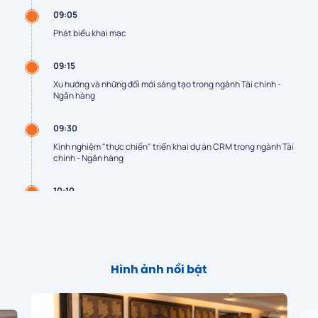
09:05
Phát biểu khai mạc
09:15
Xu hướng và những đổi mới sáng tạo trong ngành Tài chính -
Ngân hàng
09:30
Kinh nghiệm "thực chiến" triển khai dự án CRM trong ngành Tài
chính - Ngân hàng
10:10
Tiệc trà
10:20
Đột phá Ngân hàng số: Sức mạnh từ Agentforce và Hệ sinh thái
Hình ảnh nổi bật
AI của FPT
10:50