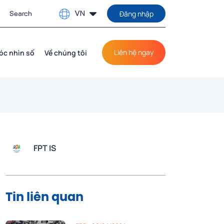
VN
Đăng nhập
Liên hệ ngay
óc nhìn số
Về chúng tôi
FPT IS
Tin liên quan