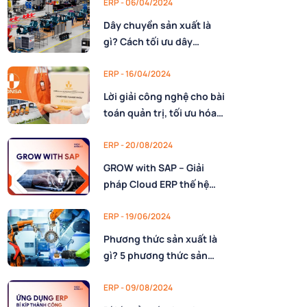
ERP - 06/04/2024
Dây chuyền sản xuất là
gì? Cách tối ưu dây
chuyền sản xuất
ERP - 16/04/2024
Lời giải công nghệ cho bài
toán quản trị, tối ưu hóa
hoạt động vận hành của
doanh nghiệp ngành
ERP - 20/08/2024
Dược
GROW with SAP – Giải
pháp Cloud ERP thế hệ
mới
ERP - 19/06/2024
Phương thức sản xuất là
gì? 5 phương thức sản
xuất và vai trò
ERP - 09/08/2024