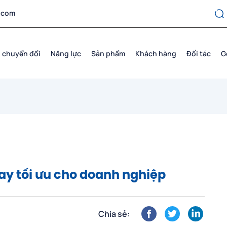
.com
 chuyển đổi
Năng lực
Sản phẩm
Khách hàng
Đối tác
G
ay tối ưu cho doanh nghiệp
Chia sẻ: