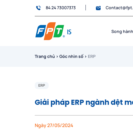
84 24 73007373
Contact@fpt
Song hành
Trang chủ
›
Góc nhìn số
›
ERP
ERP
Giải pháp ERP ngành dệt m
Ngày 27/05/2024