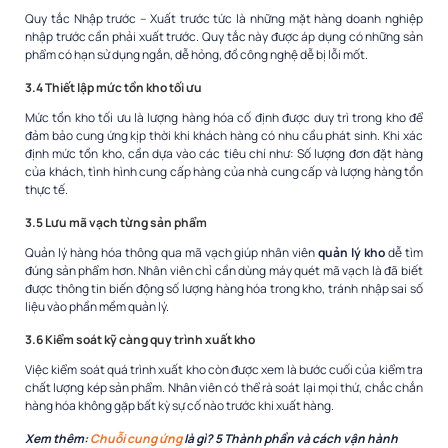
Quy tắc Nhập trước – Xuất trước tức là những mặt hàng doanh nghiệp
nhập trước cần phải xuất trước. Quy tắc này được áp dụng có những sản
phẩm có hạn sử dụng ngắn, dễ hỏng, đồ công nghệ dễ bị lỗi mốt.
3.4 Thiết lập mức tồn kho tối ưu
Mức tồn kho tối ưu là lượng hàng hóa cố định được duy trì trong kho để
đảm bảo cung ứng kịp thời khi khách hàng có nhu cầu phát sinh. Khi xác
định mức tồn kho, cần dựa vào các tiêu chí như: Số lượng đơn đặt hàng
của khách, tình hình cung cấp hàng của nhà cung cấp và lượng hàng tồn
thực tế.
3.5 Lưu mã vạch từng sản phẩm
Quản lý hàng hóa thông qua mã vạch giúp nhân viên
quản lý kho
dễ tìm
đúng sản phẩm hơn. Nhân viên chỉ cần dùng máy quét mã vạch là đã biết
được thông tin biến động số lượng hàng hóa trong kho, tránh nhập sai số
liệu vào phần mềm quản lý.
3.6 Kiểm soát kỹ càng quy trình xuất kho
Việc kiểm soát quá trình xuất kho còn được xem là bước cuối của kiểm tra
chất lượng kép sản phẩm. Nhân viên có thể rà soát lại mọi thứ, chắc chắn
hàng hóa không gặp bất kỳ sự cố nào trước khi xuất hàng.
Xem thêm:
Chuỗi cung ứng
là gì? 5 Thành phần và cách vận hành