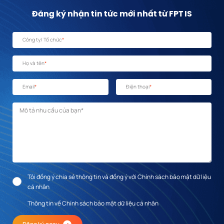
Đăng ký nhận tin tức mới nhất từ FPT IS
Công ty/ Tổ chức
*
Họ và tên
*
Email
*
Điện thoại
*
Mô tả nhu cầu
*
Tôi đồng ý chia sẻ thông tin và đồng ý với Chính sách bảo mật dữ liệu
cá nhân
Thông tin về Chính sách bảo mật dữ liệu cá nhân