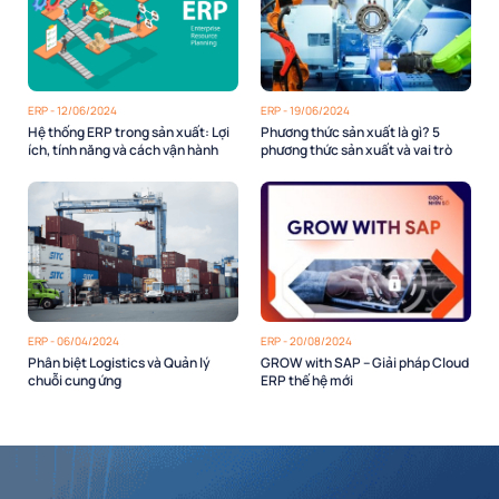
ERP - 12/06/2024
ERP - 19/06/2024
Hệ thống ERP trong sản xuất: Lợi
Phương thức sản xuất là gì? 5
ích, tính năng và cách vận hành
phương thức sản xuất và vai trò
ERP - 06/04/2024
ERP - 20/08/2024
Phân biệt Logistics và Quản lý
GROW with SAP – Giải pháp Cloud
chuỗi cung ứng
ERP thế hệ mới