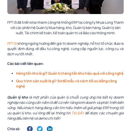
FPT IS đã triển khai thành công hệ thống ERP tại công ty Nhựa Long Thành
với các phân hệ Quản lý Mua hàng, kho, Quản lý bán hàng, Quản lý sản
xuất, Tài chính kế toán, Kế toán quản trị và Báo cáo thông minh.
FPT IS
không ngừng hướng đến giá trị doanh nghiệp, hỗ trợ tổ chức đưa ra
quyết định đúng về đầu tư công nghệ, cung cấp nguồn lực, công cụ và
dịch vụ tốt nhất.
Các bài viết liên quan:
Hàng tồn kho là gì? Quản trị hàng tồn kho hiệu quả với công nghệ
Quy trình sản xuất là gì? Sơ đồ mẫu và cách tối ưu bằng công
nghệ
Quản lý kho
là một phần của quản lý chuỗi cung ứng mà bất kỳ doanh
nghiệp nào cũng cần nắm rõ để có nền tảng kinh doanh và phát triển bền
vững. Nếu khách hàng đang cần tìm hiểu thêm về giải pháp ERP trong tối
ưu quản lý kho, vui lòng để lại thông tin
TẠI ĐÂY
để được các chuyên gia
hàng đầu liên hệ và demo chi tiết!
Chia sẻ: