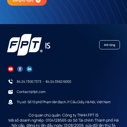
Đăng ký ngay
Mở rộng
84 24 7300 7373
-
84 24 3562 6000
Contact@fpt.com
Trụ sở: Số 10 phố Phạm Văn Bạch, P. Cầu Giấy, Hà Nội, Việt Nam
Cơ quan chủ quản: Công ty TNHH FPT IS
Mã số doanh nghiệp: 0104128565 do Sở Tài chính Thành phố Hà
Nội cấp, đăng ký lần đầu ngày 13/08/2009, sửa đổi lần thứ 34