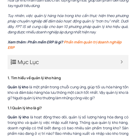
hóa tại kho nhằm đảm bảo chất lượng hàng hóa, giúp sản phẩm đến đúng
tay người tiêu dùng.
Tuy nhiên, việc quản lý hàng hóa trong kho cần thực hiện theo phương
pháp chuyên nghiệp để đảm bảo hoạt động quản lý “trơn tru” nhất. Dưới
đây, FPT IS sẽ cung cấp cho bạn 10 phương pháp quản lý kho hiệu quả,
đang được nhiều doanh nghiệp áp dụng nhất hiện nay.
Xem thêm: Phần mềm ERP là gì?
Phần mềm quản trị doanh nghiệp
ERP
Mục Lục
1. Tìm hiểu về quản lý kho hàng
Quản lý kho
là một phần trong chuỗi cung ứng, giúp tối ưu hóa hàng tồn
kho và đảm bảo hàng hóa lưu thông một cách tốt nhất. Vậy quản lý kho là
gì? Người quản lý kho thường làm những công việc gì?
1.1 Quản lý kho là gì?
Quản lý kho
là hoạt động theo dõi, quản lý số lượng hàng hóa đang có
trong kho và quản lý việc nhập xuất hàng. Thông qua quản lý kho hàng,
doanh nghiệp có thể biết đang có bao nhiêu sản phẩm trong kho? Sản
phẩm nào đang ở vị trí nào? Bao nhiêu hàng xuất và nhập vào kho trong