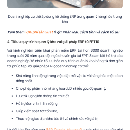
Doanh nghiệp có thể áp dụng hệ thống ERP trong quản lý hàng hóa trong
kho
Xem thêm:
Chi phí sản xuất
là gì? Phân loại, cách tính và cách tối ưu
4. Tối ưu quy trình quản lý kho với giải pháp ERP từ FPT IS
Với kinh nghiệm triển khai phần mềm ERP tại hơn 3000 doanh nghiệp
trong suốt 20 năm qua, đội ngũ chuyên gia tại FPT IS cam kết hỗ trợ các
doanh nghiệp/tổ chức tối ưu hóa quy trình quản lý kho hàng từ đơn giản
tới phức tạp. Với giải pháp ERP, doanh nghiệp có thể:
Khả năng linh động trong việc đặt mã vật tư và hàng hóa một cách
đồng nhất.
Cho phép phân nhóm hàng hóa dưới nhiều góc độ quản lý.
Lưu trữ lượng lớn thông tin chi tiết.
Hỗ trợ đơn vị tính linh động.
Giúp kiểm soát tốt tồn kho,
Thực hiện giao dịch kho tức thì và chính xác về giá trị.
Là đối tác lâu năm của
SAP
,
Oracle
,
Microsoft
– các nhà cung cấp giải