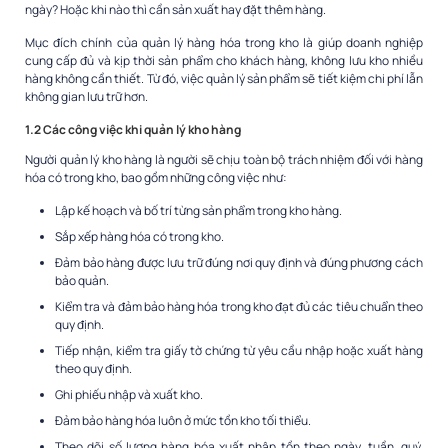
ngày? Hoặc khi nào thì cần sản xuất hay đặt thêm hàng.
Mục đích chính của quản lý hàng hóa trong kho là giúp doanh nghiệp
cung cấp đủ và kịp thời sản phẩm cho khách hàng, không lưu kho nhiều
hàng không cần thiết. Từ đó, việc quản lý sản phẩm sẽ tiết kiệm chi phí lẫn
không gian lưu trữ hơn.
1.2 Các công việc khi quản lý kho hàng
Người
quản lý kho hàng là người sẽ chịu toàn bộ trách nhiệm đối với hàng
hóa có trong kho, bao gồm những công việc như:
Lập kế hoạch và bố trí từng sản phẩm trong kho hàng.
Sắp xếp hàng hóa có trong kho.
Đảm bảo hàng được lưu trữ đúng nơi quy định và đúng phương cách
bảo quản.
Kiểm tra và đảm bảo hàng hóa trong kho đạt đủ các tiêu chuẩn theo
quy định.
Tiếp nhận, kiểm tra giấy tờ chứng từ yêu cầu nhập hoặc xuất hàng
theo quy định.
Ghi phiếu nhập và xuất kho.
Đảm bảo hàng hóa luôn ở mức tồn kho tối thiểu.
Theo dõi số lượng hàng hóa xuất nhập tồn theo ngày, tuần, quý,