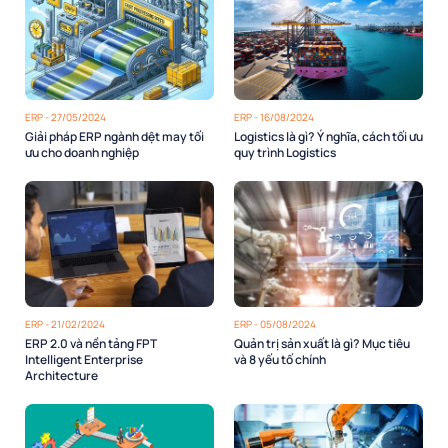
ERP - 27/05/2024
ERP - 16/08/2024
Giải pháp ERP ngành dệt may tối
Logistics là gì? Ý nghĩa, cách tối ưu
ưu cho doanh nghiệp
quy trình Logistics
ERP - 21/02/2024
ERP - 05/08/2024
ERP 2.0 và nền tảng FPT
Quản trị sản xuất là gì? Mục tiêu
Intelligent Enterprise
và 8 yếu tố chính
Architecture