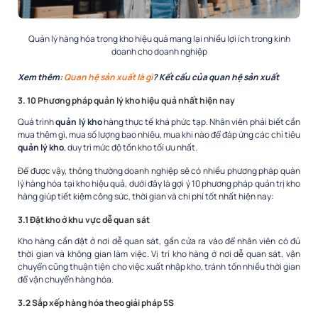
Quản lý hàng hóa trong kho hiệu quả mang lại nhiều lợi ích trong kinh
doanh cho doanh nghiệp
Xem thêm:
Quan hệ sản xuất là gì
? Kết cấu của quan hệ sản xuất
3. 10 Phương pháp quản lý kho hiệu quả nhất hiện nay
Quá trình
quản lý kho
hàng thực tế khá phức tạp. Nhân viên phải biết cần
mua thêm gì, mua số lượng bao nhiêu, mua khi nào để đáp ứng các chỉ tiêu
quản lý kho
, duy trì mức độ tồn kho tối ưu nhất.
Để được vậy, thông thường doanh nghiệp sẽ có nhiều phương pháp quản
lý hàng hóa tại kho hiệu quả, dưới đây là gợi ý 10 phương pháp quản trị kho
hàng giúp tiết kiệm công sức, thời gian và chi phí tốt nhất hiện nay:
3.1 Đặt kho ở khu vực dễ quan sát
Kho hàng cần đặt ở nơi dễ quan sát, gần cửa ra vào để nhân viên có đủ
thời gian và không gian làm việc. Vị trí kho hàng ở nơi dễ quan sát, vận
chuyển cũng thuận tiện cho việc xuất nhập kho, tránh tốn nhiều thời gian
để vận chuyển hàng hóa.
3.2 Sắp xếp hàng hóa theo giải pháp 5S