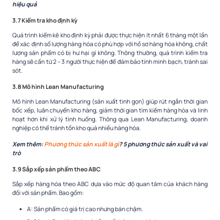
hiệu quả
3.7 Kiểm tra kho định kỳ
Quá trình kiểm kê kho định kỳ phải được thực hiện ít nhất 6 tháng một lần
để xác định số lượng hàng hóa có phù hợp với hồ sơ hàng hóa không, chất
lượng sản phẩm có bị hư hại gì không. Thông thường, quá trình kiểm tra
hàng sẽ cần từ 2 – 3 người thực hiện để đảm bảo tính minh bạch, tránh sai
sót.
3.8 Mô hình Lean Manufacturing
Mô hình Lean Manufacturing (sản xuất tinh gọn) giúp rút ngắn thời gian
bốc xếp, luân chuyển kho hàng, giảm thời gian tìm kiếm hàng hóa và linh
hoạt hơn khi xử lý tình huống. Thông qua Lean Manufacturing, doanh
nghiệp có thể tránh tồn kho quá nhiều hàng hóa.
Xem thêm:
Phương thức sản xuất là gì
? 5 phương thức sản xuất và vai
trò
3.9 Sắp xếp sản phẩm theo ABC
Sắp xếp hàng hóa theo ABC dựa vào mức độ quan tâm của khách hàng
đối với sản phẩm. Bao gồm:
A: Sản phẩm có giá trị cao nhưng bán chậm.