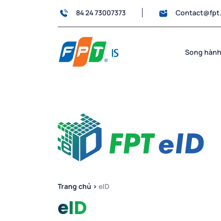
84 24 73007373
Contact@fpt
Song hành
Trang chủ
›
eID
eID