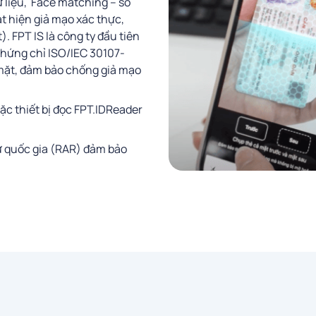
 liệu, Face matching – so
t hiện giả mạo xác thực,
. FPT IS là công ty đầu tiên
chứng chỉ ISO/IEC 30107-
 mặt, đảm bảo chống giả mạo
ặc thiết bị đọc FPT.IDReader
ư quốc gia (RAR) đảm bảo