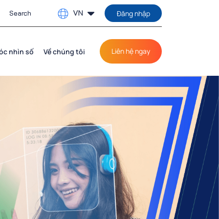
VN
Đăng nhập
Liên hệ ngay
óc nhìn số
Về chúng tôi