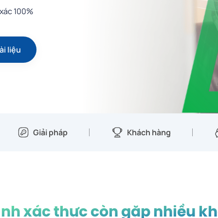
 xác 100%
ài liệu
Giải pháp
Khách hàng
ình xác thực còn gặp nhiều k