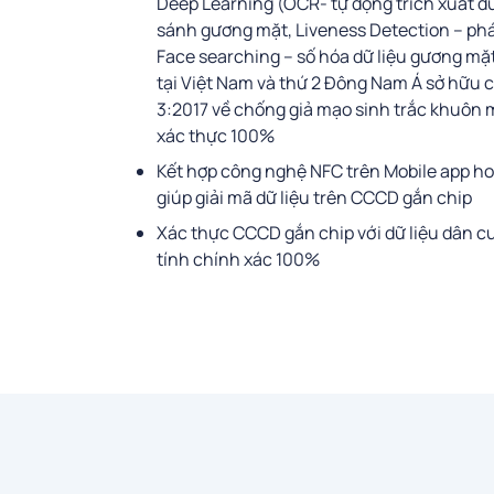
Deep Learning (OCR- tự động trích xuất dữ
sánh gương mặt, Liveness Detection – phá
Face searching – số hóa dữ liệu gương mặt)
tại Việt Nam và thứ 2 Đông Nam Á sở hữu 
3:2017 về chống giả mạo sinh trắc khuôn
xác thực 100%
Kết hợp công nghệ NFC trên Mobile app ho
giúp giải mã dữ liệu trên CCCD gắn chip
Xác thực CCCD gắn chip với dữ liệu dân c
tính chính xác 100%