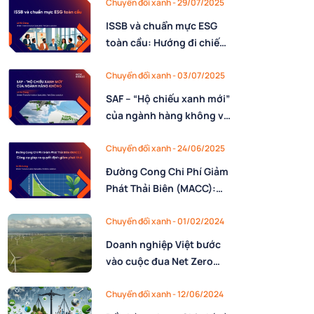
Chuyển đổi xanh - 29/07/2025
ISSB và chuẩn mực ESG
toàn cầu: Hướng đi chiến
lược cho doanh nghiệp
Việt
Chuyển đổi xanh - 03/07/2025
SAF – “Hộ chiếu xanh mới”
của ngành hàng không và
các quy định liên quan
Chuyển đổi xanh - 24/06/2025
Đường Cong Chi Phí Giảm
Phát Thải Biên (MACC):
Công Cụ Cốt Lõi Giúp
Doanh Nghiệp Ra Quyết
Chuyển đổi xanh - 01/02/2024
Định Giảm phát thải
Doanh nghiệp Việt bước
vào cuộc đua Net Zero
năm 2050
Chuyển đổi xanh - 12/06/2024