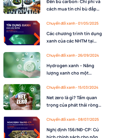
Đền bù carbon: Chi phí và
cách mua tín chỉ bù đắp
carbon
Chuyển đổi xanh - 01/05/2025
Các chương trình tín dụng
xanh của các NHTM tại
Việt Nam
Chuyển đổi xanh - 26/09/2024
Hydrogen xanh – Năng
lượng xanh cho một
tương lai bền vững
Chuyển đổi xanh - 15/03/2024
Net zero là gì? Tầm quan
trọng của phát thải ròng
bằng 0
Chuyển đổi xanh - 08/07/2025
Nghị định 156/NĐ-CP: Cú
hích chính sách cho nông