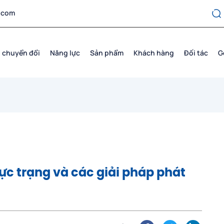
.com
 chuyển đổi
Năng lực
Sản phẩm
Khách hàng
Đối tác
G
ực trạng và các giải pháp phát