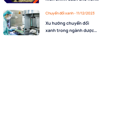
nghiệp tuần hoàn tại Việt
Nam
Chuyển đổi xanh - 11/12/2023
Xu hướng chuyển đổi
xanh trong ngành dược
phẩm