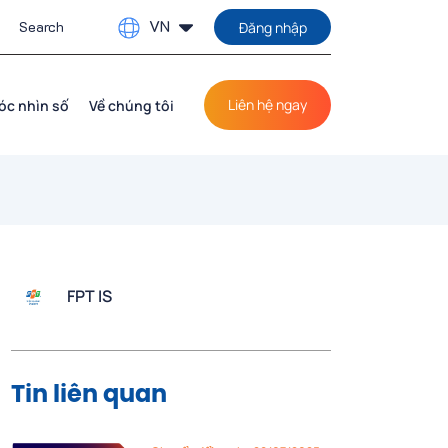
VN
Đăng nhập
Liên hệ ngay
óc nhìn số
Về chúng tôi
FPT IS
Tin liên quan