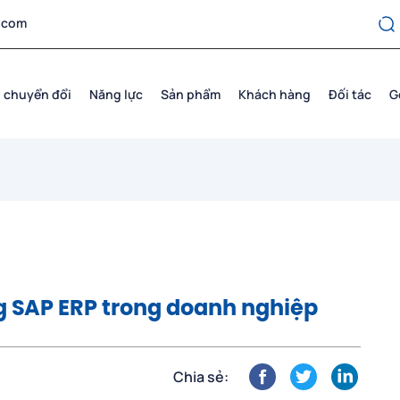
.com
 chuyển đổi
Năng lực
Sản phẩm
Khách hàng
Đối tác
G
g SAP ERP trong doanh nghiệp
Chia sẻ: