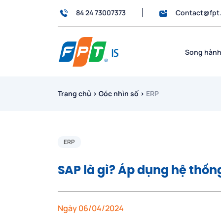
84 24 73007373
Contact@fpt
Song hành
Trang chủ
›
Góc nhìn số
›
ERP
ERP
SAP là gì? Áp dụng hệ thốn
Ngày 06/04/2024