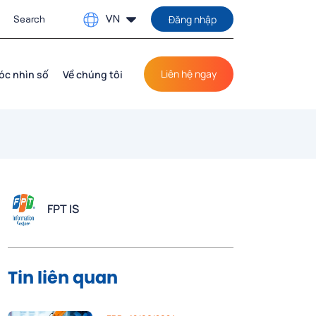
VN
Đăng nhập
Liên hệ ngay
óc nhìn số
Về chúng tôi
FPT IS
Tin liên quan