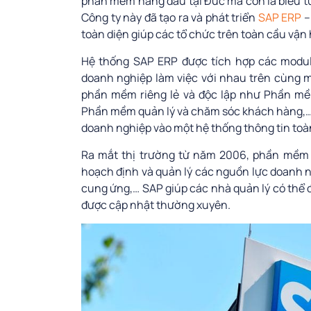
phần mềm hàng đầu tại Đức mà còn là biểu tư
Công ty này đã tạo ra và phát triển
SAP ERP
–
toàn diện giúp các tổ chức trên toàn cầu vận
Hệ thống SAP ERP được tích hợp các modul
doanh nghiệp làm việc với nhau trên cùng m
phần mềm riêng lẻ và độc lập như Phần mề
Phần mềm quản lý và chăm sóc khách hàng,…,
doanh nghiệp vào một hệ thống thông tin toà
Ra mắt thị trường từ năm 2006,
phần mềm
hoạch định và quản lý các nguồn lực doanh ng
cung ứng,… SAP giúp các nhà quản lý có thể đ
được cập nhật thường xuyên.