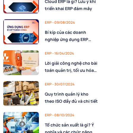
Cloud ERP là gì? Lưu ý khi
triển khai ERP đám mây
ERP - 09/08/2024
Bí kíp của các doanh
nghiệp ứng dụng ERP
thành công
ERP - 16/04/2024
Lời giải công nghệ cho bài
toán quản trị, tối ưu hóa
hoạt động vận hành của
doanh nghiệp ngành
ERP - 30/07/2024
Dược
Quy trình quản lý kho
theo ISO đầy đủ và chi tiết
ERP - 08/10/2024
Tổ chức sản xuất là gì? Ý
nghĩa và các chức năng cơ