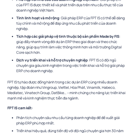
của FPT IS được thiết kế và phát triển dựa trên nhu cầu thực tế của
doanh nghiệp Việt Nam.
Tính linh hoạt và mở rộng
: Giải pháp ERP của FPT IS có thể dễ dàng
tùy chỉnh và mở rộng để đáp ứng nhu cầu phát triển của doanh
nghiệp.
Tích hợp các giải pháp vệ tinh thuộc bộ sản phẩm Made by FIS
:
giúp đẩy nhanh vòng đời dự án ERP theo giai đoạn và theo chức
năng, giúp quy trình làm việc thông minh hơn và môi trường Digital
Core sạch hơn.
Dịch vụ triển khai và hỗ trợ chuyên nghiệp
: FPT IS có đội ngũ
chuyên gia giàu kinh nghiệm trong việc triển khai và hỗ trợ giải pháp
ERP cho doanh nghiệp.
FPT IS tự hào được đồng hành trong các dự án ERP cùng nhiều doanh
nghiệp, tập đoàn như Vingroup, Viettel, Hòa Phát, Vinamilk, Habeco,
Medlatec, Vinatech Group, DatBike… – minh chứng cho năng lực triển khai
mạnh mẽ và kinh nghiệm thực tiễn đa ngành.
FPT IS cam kết:
Phân tích chuyên sâu nhu cầu từng doanh nghiệp để đề xuất giải
pháp ERP phù hợp nhất.
Triển khai hiệu quả, đúng tiến độ với đội ngũ chuyên gia hơn 30 năm