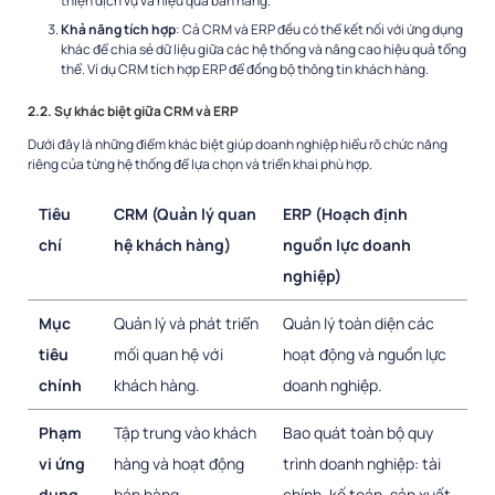
thiện dịch vụ và hiệu quả bán hàng.
Khả năng tích hợp
: Cả CRM và ERP đều có thể kết nối với ứng dụng
khác để chia sẻ dữ liệu giữa các hệ thống và nâng cao hiệu quả tổng
thể. Ví dụ CRM tích hợp ERP để đồng bộ thông tin khách hàng.
2.2. Sự khác biệt giữa CRM và ERP
Dưới đây là những điểm khác biệt giúp doanh nghiệp hiểu rõ chức năng
riêng của từng hệ thống để lựa chọn và triển khai phù hợp.
Tiêu
CRM (Quản lý quan
ERP (Hoạch định
chí
hệ khách hàng)
nguồn lực doanh
nghiệp)
Mục
Quản lý và phát triển
Quản lý toàn diện các
tiêu
mối quan hệ với
hoạt động và nguồn lực
chính
khách hàng.
doanh nghiệp.
Phạm
Tập trung vào khách
Bao quát toàn bộ quy
vi ứng
hàng và hoạt động
trình doanh nghiệp: tài
dụng
bán hàng,
chính, kế toán, sản xuất,