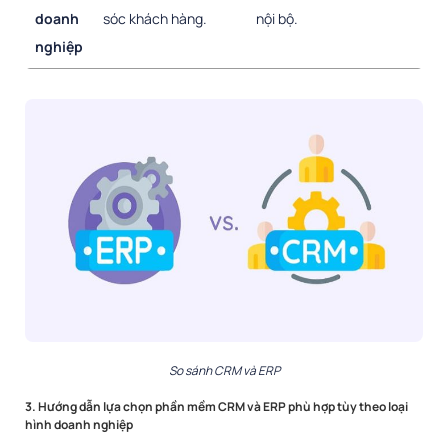
doanh
sóc khách hàng.
nội bộ.
nghiệp
So sánh CRM và ERP
3. Hướng dẫn lựa chọn phần mềm CRM và ERP phù hợp tùy theo loại
hình doanh nghiệp