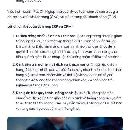
dụng chiết khấu.
Việc tích hợp ERP và CRM giúp nhà quản lý có toàn diện về cấu trúc giá,
chi phí thu hút khách hàng (CAC) và giá trị vòng đời khách hàng (CLV).
Lợi ích chi tiết của tích hợp ERP và CRM:
Dữ liệu đồng nhất và chính xác hơn
: Tập trung thông tin giúp giảm
trùng lặp dữ liệu, cập nhật kịp thời cả dữ liệu vận hành lẫn dữ liệu
khách hàng. Điều này mang lại cái nhìn theo thời gian thực để ra
quyết định tốt hơn, đồng thời tối ưu quy trình vận hành, nâng cao
hiệu quả và giảm lỗi do nhập liệu thủ công hoặc dữ liệu phân mảnh.
Cải thiện trải nghiệm và dịch vụ khách hàng
: Khi dữ liệu khách
hàng được hợp nhất, các vấn đề được xử lý nhanh hơn, chu trình bán
hàng hiệu quả hơn. Nhân viên và đại diện kinh doanh có đầy đủ
thông tin để tương tác khách hàng chính xác, cá nhân hóa trải
nghiệm và tăng sự hài lòng.
Đơn giản hóa quy trình, nâng cao hiệu quả
: Tự động hóa việc
chuyển dữ liệu giúp tinh giản các quy trình và luồng công việc, giảm
thiểu thao tác thủ công. Điều này dẫn đến quản lý nguồn lực tốt hơn
và nâng cao hiệu quả vận hành tổng thể.