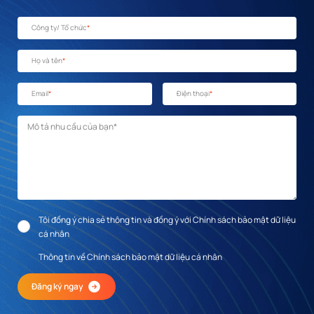
Công ty/ Tổ chức
*
Họ và tên
*
Email
*
Điện thoại
*
Mô tả nhu cầu
*
Tôi đồng ý chia sẻ thông tin và đồng ý với Chính sách bảo mật dữ liệu
cá nhân
Thông tin về Chính sách bảo mật dữ liệu cá nhân
Đăng ký ngay