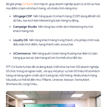
Bộ giải pháp
CX Suite
tích hợp AI, giúp doanh nghiệp quản lý và tối ưu hóa
mọi điểm chạm với khách hàng, với nhiều tính năng như:
UEngage CDP
: Nền tảng quản trị khách hàng (CDP) dùng để kết nối
dữ liệu, tạo kịch bản Marketing & bán hàng tự động…
Campaign Studio
: Nền tảng tạo chiến dịch Marketing thu hút
khách hàng mới.
Loyalty OS
: Nền tảng khách hàng trung thành, cho phép chỉnh sửa
điều kiện tích điểm, hạng thành viên, evoucher.
UCommerce
: Nền tảng quản lý bán hàng thương mại điện tử, bán
hàng qua social, bán hàng eCom từ nhiều kho/đối tác.
FPT CX Suite tự hào đã và đang được triển khai tại hơn 100 doanh nghiệp,
tổ chức trong và ngoài nước, với quy mô phục vụ hơn 50 triệu hồ sơ khách
hàng và hàng nghìn chiến dịch tương tác mỗi tháng. Nhiều khách hàng
tiêu biểu có thể kể đến như TPBank, Unilever, Maison, FamilyMart,
ShinhanLife, Long Châu…