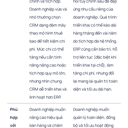
chỉnh và tích hợp.
hỏi tùy chỉnh sâu để đáp
Doanh nghiệp vừa và
ứng nhu cầu riêng của
nhỏ thường chọn
doanh nghiệp. Quá trình
CRM dạng đám mây
triển khai có thể kéo dài
theo mô hình thuê
hàng tháng đến vài năm
bao để tiết kiệm chi
do tích hợp đa hệ thống.
phí. Mức chi có thể
ERP cũng cần bảo trì, hỗ
tăng nếu cần tính
trợ liên tục (đặc biệt khi
năng nâng cao hoặc
triển khai tại chỗ), làm
tích hợp quy mô lớn,
tăng chi phí, nhưng đổi
nhưng nhìn chung
lại mang lại quản trị toàn
CRM dễ triển khai và
diện và tối ưu dài hạn.
linh hoạt hơn ERP.
Phù
Doanh nghiệp muốn
Doanh nghiệp muốn
hợp
nâng cao hiệu quả
quản lý toàn diện, đồng
với
bán hàng và chăm
bộ và tối ưu hoạt động