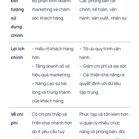
Đối
Bộ phận kinh doanh,
Các phòng ban tài
tượng
marketing và chăm
chính, kế toán, vận
sử
sóc khách hàng.
hành, sản xuất, nhân sự.
dụng
chính
Lợi ích
– Hiểu rõ khách hàng
– Tối ưu quy trình vận
chính
hơn.
hành.
– Tăng doanh số và
– Giảm chi phí và sai sót.
hiệu quả marketing.
– Cải thiện khả năng ra
– Nâng cao sự hài
quyết định với dữ liệu
lòng và trung thành
tập trung.
của khách hàng.
Về chi
Có chi phí thấp và
Phức tạp và tốn kém hơn
phí
triển khai nhanh hơn
vì quản lý nhiều chức
do ít yêu cầu tùy
năng và phòng ban, đòi