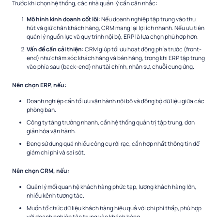
Trước khi chọn hệ thống, các nhà quản lý cần cân nhắc:
Mô hình kinh doanh cốt lõi
: Nếu doanh nghiệp tập trung vào thu
hút và giữ chân khách hàng, CRM mang lại lợi ích nhanh. Nếu ưu tiên
quản lý nguồn lực và quy trình nội bộ, ERP là lựa chọn phù hợp hơn.
Vấn đề cần cải thiện
: CRM giúp tối ưu hoạt động phía trước (front-
end) như chăm sóc khách hàng và bán hàng, trong khi ERP tập trung
vào phía sau (back-end) như tài chính, nhân sự, chuỗi cung ứng.
Nên chọn ERP, nếu:
Doanh nghiệp cần tối ưu vận hành nội bộ và đồng bộ dữ liệu giữa các
phòng ban.
Công ty tăng trưởng nhanh, cần hệ thống quản trị tập trung, đơn
giản hóa vận hành.
Đang sử dụng quá nhiều công cụ rời rạc, cần hợp nhất thông tin để
giảm chi phí và sai sót.
Nên chọn CRM, nếu:
Quản lý mối quan hệ khách hàng phức tạp, lượng khách hàng lớn,
nhiều kênh tương tác.
Muốn tổ chức dữ liệu khách hàng hiệu quả với chi phí thấp, phù hợp
với doanh nghiệp tập trung vào khách hàng.