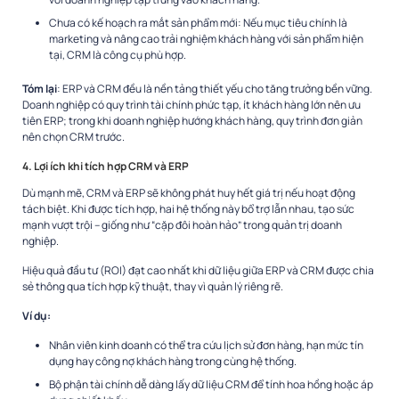
Chưa có kế hoạch ra mắt sản phẩm mới: Nếu mục tiêu chính là
marketing và nâng cao trải nghiệm khách hàng với sản phẩm hiện
tại, CRM là công cụ phù hợp.
Tóm lại
: ERP và CRM đều là nền tảng thiết yếu cho tăng trưởng bền vững.
Doanh nghiệp có quy trình tài chính phức tạp, ít khách hàng lớn nên ưu
tiên ERP; trong khi doanh nghiệp hướng khách hàng, quy trình đơn giản
nên chọn CRM trước.
4. Lợi ích khi tích hợp CRM và ERP
Dù mạnh mẽ, CRM và ERP sẽ không phát huy hết giá trị nếu hoạt động
tách biệt. Khi được tích hợp, hai hệ thống này bổ trợ lẫn nhau, tạo sức
mạnh vượt trội – giống như “cặp đôi hoàn hảo” trong quản trị doanh
nghiệp.
Hiệu quả đầu tư (ROI) đạt cao nhất khi dữ liệu giữa ERP và CRM được chia
sẻ thông qua tích hợp kỹ thuật, thay vì quản lý riêng rẽ.
Ví dụ:
Nhân viên kinh doanh có thể tra cứu lịch sử đơn hàng, hạn mức tín
dụng hay công nợ khách hàng trong cùng hệ thống.
Bộ phận tài chính dễ dàng lấy dữ liệu CRM để tính hoa hồng hoặc áp