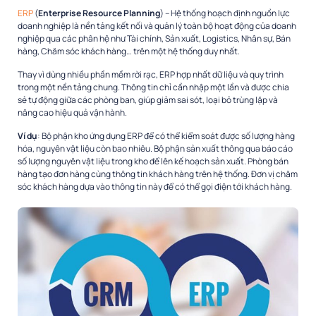
ERP
(
Enterprise Resource Planning
) – Hệ thống hoạch định nguồn lực
doanh nghiệp là nền tảng kết nối và quản lý toàn bộ hoạt động của doanh
nghiệp qua các phân hệ như Tài chính, Sản xuất, Logistics, Nhân sự, Bán
hàng, Chăm sóc khách hàng… trên một hệ thống duy nhất.
Thay vì dùng nhiều phần mềm rời rạc, ERP hợp nhất dữ liệu và quy trình
trong một nền tảng chung. Thông tin chỉ cần nhập một lần và được chia
sẻ tự động giữa các phòng ban, giúp giảm sai sót, loại bỏ trùng lặp và
nâng cao hiệu quả vận hành.
Ví dụ
: Bộ phận kho ứng dụng ERP để có thể kiểm soát được số lượng hàng
hóa, nguyên vật liệu còn bao nhiêu. Bộ phận sản xuất thông qua báo cáo
số lượng nguyên vật liệu trong kho để lên kế hoạch sản xuất. Phòng bán
hàng tạo đơn hàng cùng thông tin khách hàng trên hệ thống. Đơn vị chăm
sóc khách hàng dựa vào thông tin này để có thể gọi điện tới khách hàng.