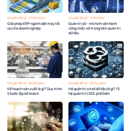
Chuyển đổi số - 27/05/2024
Chuyển đổi số - 11/12/2023
Giải pháp ERP ngành dệt may tối
Quản trị số – mô hình vận hành
ưu cho doanh nghiệp
vững chắc với trọng tâm quản trị
dữ liệu
Chuyển đổi số - 18/09/2024
Chuyển đổi số - 25/04/2024
Kế hoạch sản xuất là gì? Quy trình
Hệ quản trị cơ sở dữ liệu là gì? 13
5 bước lập kế hoạch
hệ quản trị CSDL phổ biến