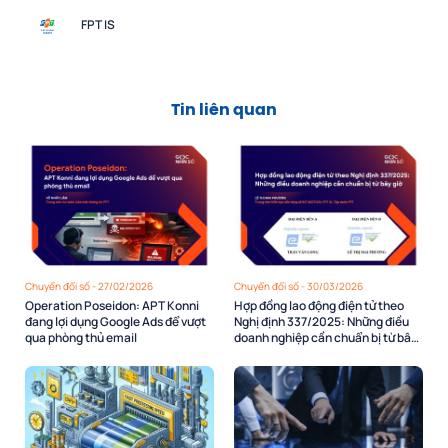
FPT IS
Tin liên quan
Chuyển đổi số - 27/02/2026
Chuyển đổi số - 30/03/2026
Operation Poseidon: APT Konni
Hợp đồng lao động điện tử theo
đang lợi dụng Google Ads để vượt
Nghị định 337/2025: Những điều
qua phòng thủ email
doanh nghiệp cần chuẩn bị từ bây
giờ