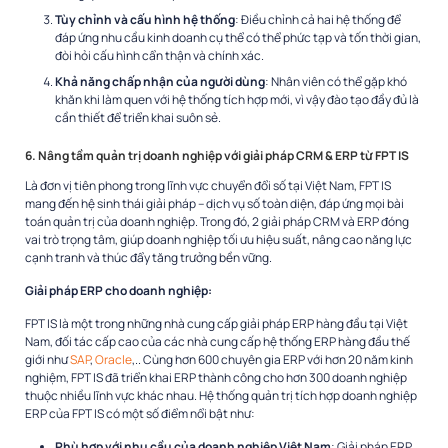
Tùy chỉnh và cấu hình hệ thống
: Điều chỉnh cả hai hệ thống để
đáp ứng nhu cầu kinh doanh cụ thể có thể phức tạp và tốn thời gian,
đòi hỏi cấu hình cẩn thận và chính xác.
Khả năng chấp nhận của người dùng
: Nhân viên có thể gặp khó
khăn khi làm quen với hệ thống tích hợp mới, vì vậy đào tạo đầy đủ là
cần thiết để triển khai suôn sẻ.
6. Nâng tầm quản trị doanh nghiệp với giải pháp CRM & ERP từ FPT IS
Là đơn vị tiên phong trong lĩnh vực chuyển đổi số tại Việt Nam, FPT IS
mang đến hệ sinh thái giải pháp – dịch vụ số toàn diện, đáp ứng mọi bài
toán quản trị của doanh nghiệp. Trong đó, 2 giải pháp CRM và ERP đóng
vai trò trọng tâm, giúp doanh nghiệp tối ưu hiệu suất, nâng cao năng lực
cạnh tranh và thúc đẩy tăng trưởng bền vững.
Giải pháp ERP cho doanh nghiệp:
FPT IS là một trong những nhà cung cấp giải pháp ERP hàng đầu tại Việt
Nam, đối tác cấp cao của các nhà cung cấp hệ thống ERP hàng đầu thế
giới như
SAP
,
Oracle
,.. Cùng hơn 600 chuyên gia ERP với hơn 20 năm kinh
nghiệm, FPT IS đã triển khai ERP thành công cho hơn 300 doanh nghiệp
thuộc nhiều lĩnh vực khác nhau. Hệ thống quản trị tích hợp doanh nghiệp
ERP của FPT IS có một số điểm nổi bật như:
Phù hợp với nhu cầu của doanh nghiệp Việt Nam
: Giải pháp ERP