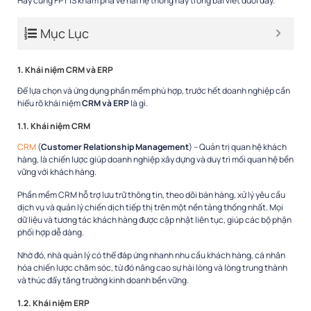
Hãy cùng FPT IS khám phá về hai hệ thống này trong bài viết dưới đây.
Mục Lục
1. Khái niệm CRM và ERP
Để lựa chọn và ứng dụng phần mềm phù hợp, trước hết doanh nghiệp cần
hiểu rõ khái niệm
CRM và ERP
là gì.
1.1. Khái niệm CRM
CRM
(
Customer Relationship Management
) – Quản trị quan hệ khách
hàng, là chiến lược giúp doanh nghiệp xây dựng và duy trì mối quan hệ bền
vững với khách hàng.
Phần mềm CRM hỗ trợ lưu trữ thông tin, theo dõi bán hàng, xử lý yêu cầu
dịch vụ và quản lý chiến dịch tiếp thị trên một nền tảng thống nhất. Mọi
dữ liệu và tương tác khách hàng được cập nhật liên tục, giúp các bộ phận
phối hợp dễ dàng.
Nhờ đó, nhà quản lý có thể đáp ứng nhanh nhu cầu khách hàng, cá nhân
hóa chiến lược chăm sóc, từ đó nâng cao sự hài lòng và lòng trung thành
và thúc đẩy tăng trưởng kinh doanh bền vững.
1.2. Khái niệm ERP