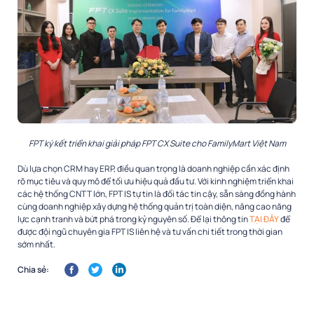
FPT ký kết triển khai giải pháp FPT CX Suite cho FamilyMart Việt Nam
Dù lựa chọn CRM hay ERP, điều quan trọng là doanh nghiệp cần xác định
rõ mục tiêu và quy mô để tối ưu hiệu quả đầu tư. Với kinh nghiệm triển khai
các hệ thống CNTT lớn, FPT IS tự tin là đối tác tin cậy, sẵn sàng đồng hành
cùng doanh nghiệp xây dựng hệ thống quản trị toàn diện, nâng cao năng
lực cạnh tranh và bứt phá trong kỷ nguyên số. Để lại thông tin
TẠI ĐÂY
để
được đội ngũ chuyên gia FPT IS liên hệ và tư vấn chi tiết trong thời gian
sớm nhất.
Chia sẻ: