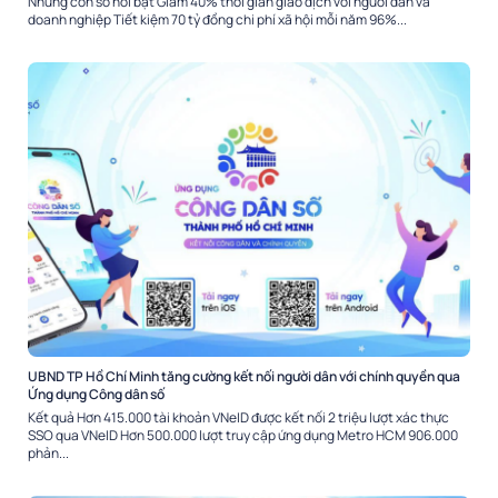
Những con số nổi bật Giảm 40% thời gian giao dịch với người dân và
doanh nghiệp Tiết kiệm 70 tỷ đồng chi phí xã hội mỗi năm 96%...
UBND TP Hồ Chí Minh tăng cường kết nối người dân với chính quyền qua
Ứng dụng Công dân số
Kết quả Hơn 415.000 tài khoản VNeID được kết nối 2 triệu lượt xác thực
SSO qua VNeID Hơn 500.000 lượt truy cập ứng dụng Metro HCM 906.000
phản...