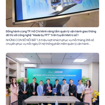
Đồng hành cùng TP. Hồ Chí Minh nâng tầm quản lý vận hành giao thông
đô thị với công nghệ “Made by FPT” trên tuyến Metro số 1
NHỮNG CON SỐ NỔI BẬT 1,6 triệu lượt khách phục vụ mỗi tháng 266 số
chuyến phục vụ mỗi ngày 01 hệ thống phần mềm quản lý vận hành...