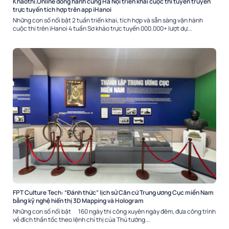
Khaothi.Online đồng hành cùng Hà Nội triển khai cuộc thi tuyên truyền
trực tuyến tích hợp trên app iHanoi
Những con số nổi bật 2 tuần triển khai, tích hợp và sẵn sàng vận hành
cuộc thi trên iHanoi 4 tuần Sơ khảo trực tuyến 000.000+ lượt dự...
FPT Culture Tech: “Đánh thức” lịch sử Căn cứ Trung ương Cục miền Nam
bằng kỹ nghệ hiển thị 3D Mapping và Hologram
Những con số nổi bật 160 ngày thi công xuyên ngày đêm, đưa công trình
về đích thần tốc theo lệnh chỉ thị của Thủ tướng...