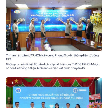
Thi hành án dân sự TP.HCM xây dựng Phòng Truyền thống điện tử cùng
FPT
Những con số nổi bật 80 năm lịch sử phát triển của THADS TP.HCM được
số hóa Hệ thống tư liệu, hình ảnh và hiện vật được chuyển đổi...