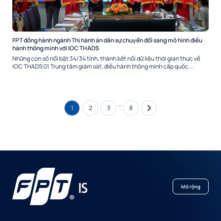
FPT đồng hành ngành Thi hành án dân sự chuyển đổi sang mô hình điều
hành thông minh với IOC THADS
Những con số nổi bật 34/34 tỉnh, thành kết nối dữ liệu thời gian thực về
IOC THADS 01 Trung tâm giám sát, điều hành thông minh cấp quốc...
…
1
2
3
8
Mở rộng